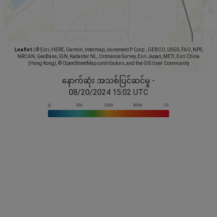
Leaflet
|
© Esri, HERE, Garmin, Intermap, increment P Corp., GEBCO, USGS, FAO, NPS,
NRCAN, GeoBase, IGN, Kadaster NL, Ordnance Survey, Esri Japan, METI, Esri China
(Hong Kong), © OpenStreetMap contributors, and the GIS User Community
နောက်ဆုံး အသစ်ပြင်ဆင်မှု -
08/20/2024 15:02 UTC