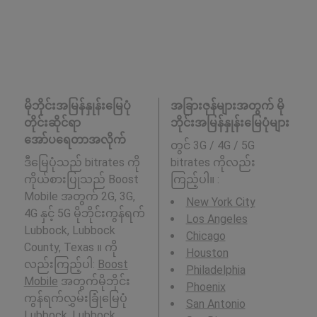
မိုဘိုင်းအမြန်နှုန်းမြေပုံ
အခြားဇုန်များအတွက် မို
တိုင်းဆိုင်ရာ
ဘိုင်းအမြန်နှုန်းမြေပုံများ
အော်ပရေတာအလိုက်
တွင် 3G / 4G / 5G
ဒီမြေပုံသည် bitrates ကို
bitrates ကိုလည်း
ကိုယ်စားပြုသည် Boost
ကြည့်ပါ။ :
Mobile အတွက် 2G, 3G,
New York City
4G နှင့် 5G မိုဘိုင်းကွန်ရက်
Los Angeles
Lubbock, Lubbock
Chicago
County, Texas ။ ကို
Houston
လည်းကြည့်ပါ:
Boost
Philadelphia
Mobile
အတွက်မိုဘိုင်း
Phoenix
ကွန်ရက်လွှမ်းခြုံမြေပုံ
San Antonio
Lubbock, Lubbock