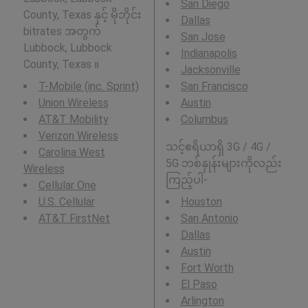
San Diego
County, Texas နှင့် မိုဘိုင်း
Dallas
bitrates အတွက်
San Jose
Lubbock, Lubbock
Indianapolis
County, Texas ။
Jacksonville
T-Mobile (inc. Sprint)
San Francisco
Union Wireless
Austin
AT&T Mobility
Columbus
Verizon Wireless
သင့်ဧရိယာရှိ 3G / 4G /
Carolina West
5G ဘစ်နှုန်းများကိုလည်း
Wireless
ကြည့်ပါ-
Cellular One
U.S. Cellular
Houston
AT&T FirstNet
San Antonio
Dallas
Austin
Fort Worth
El Paso
Arlington