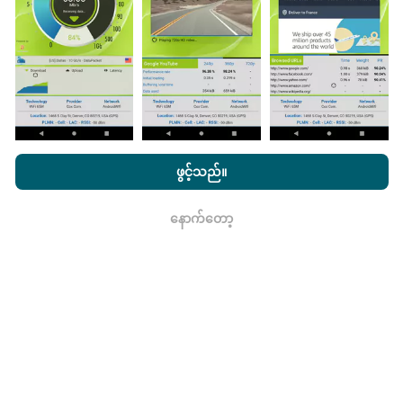
မွမ်းမံမှုများကိုဘယ်လိုလုပ်ထားသလဲ။
nPerf.com ကိုကြည့်ခြင်းအားဖြင့်ကျွန်ုပ်တို့၏
သီးသန့် နှင့် Cookies
အသုံးပြုမှုမူဝါဒ နှင့်ကျွန်ုပ်တို့၏ nPerf စမ်းသပ်မှု
us
သုံးစွဲသူလိုင်စင်
ဖွင့်သည်။
ကွန်ယက်လွှမ်းခြုံမြေပုံသည်နာရီတိုင်း bot မှ
သဘောတူညီချက်
။
အလိုအလျောက် update လုပ်သည်။ အမြန်မြေပုံများကို
၁၅
မိနစ်တိုင်းတွင် update လုပ်သည်။
ဒေတာကိုနှစ်နှစ်ပြသ
နောက်တော့
ရလား
နေသည်။ ၂ နှစ်အကြာတွင်သက်တမ်းအရင့်ဆုံး
အချက်အလက်များကိုမြေပုံများမှတစ်လတစ်ကြိမ်
ဖယ်ရှားသည်။