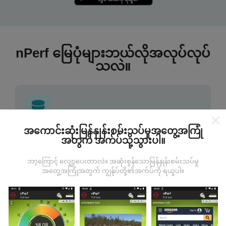
nPerf မြေပုံများဘယ်လိုအလုပ်လုပ်
သလဲ။
အကောင်းဆုံးမြန်နှုန်းစမ်းသပ်မှုအတွေ့အကြုံ
ဒေတာကဘယ်ကနေလာတာလဲ
အတွက် အက်ပ်သို့သွားပါ။
ဒေတာများကို nPerf အက်ပလီကေးရှင်းအသုံးပြုသူများမှ
ဘာ့ကြောင့် လျှော့ပေးတာလဲ။ အဆုံးစွန်သောမြန်နှုန်းစမ်းသပ်မှု
ပြုလုပ်သောစမ်းသပ်မှုများမှရယူသည်။ ဤရွေ့ကားစစ်
အတွေ့အကြုံအတွက် ကျွန်ုပ်တို့၏အက်ပ်ကို ရယူပါ။
မှန်သောအခြေအနေများ, စစ်မှန်သောအခြေအနေများတွင်
ကောက်ယူစမ်းသပ်မှုဖြစ်ကြသည်။ သင်လည်းပါ ၀ င်လိုပါက
nPerf အက်ပ်ကိုသင်၏စမတ်ဖုန်းထဲသို့ဒေါင်းလုပ်ဆွဲရန်ဖြစ်
သည်။
ဒေတာများများလေမြေပုံများပြည့်စုံလေလေ
ဖြစ်သည်။