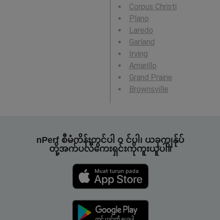
Corpus Christi
Plano
Laredo
Garland
Irving
Amarillo
Grand Prairie
Brownsville
nPerf စီမံကိန်းတွင်ပါ ၀ င်ပါ၊ ယခုကျွန်ုပ်
တို့အက်ပလီကေးရှင်းကိုကူးယူပါ။