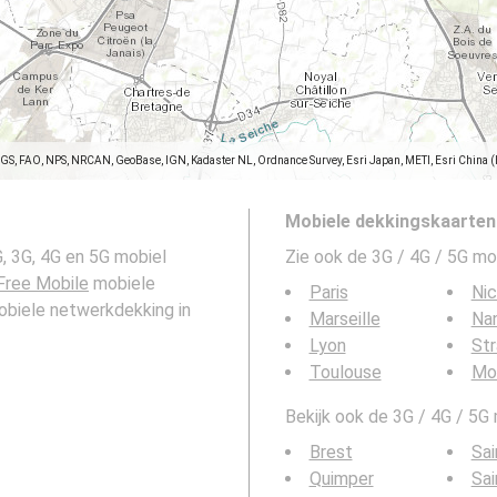
SGS, FAO, NPS, NRCAN, GeoBase, IGN, Kadaster NL, Ordnance Survey, Esri Japan, METI, Esri China 
Mobiele dekkingskaarten
, 3G, 4G en 5G mobiel
Zie ook de 3G / 4G / 5G mo
Free Mobile
mobiele
Paris
Ni
mobiele netwerkdekking in
Marseille
Na
Lyon
St
Toulouse
Mon
Bekijk ook de 3G / 4G / 5G
Brest
Sai
Quimper
Sai