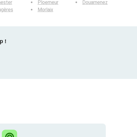
nester
Ploemeur
Douarnenez
ugères
Morlaix
p !