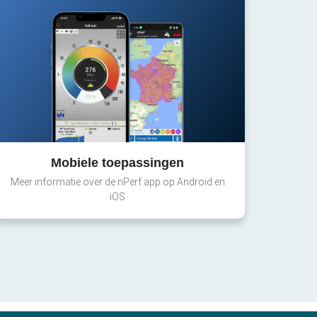
Mobiele toepassingen
Meer informatie over de nPerf app op Android en
iOS