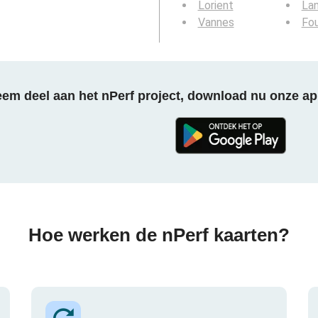
Lorient
La
Vannes
Fo
em deel aan het nPerf project, download nu onze ap
Hoe werken de nPerf kaarten?