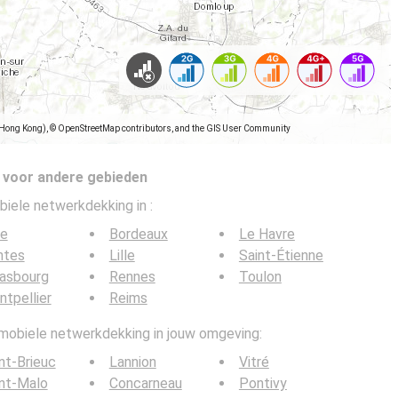
(Hong Kong), © OpenStreetMap contributors, and the GIS User Community
 voor andere gebieden
biele netwerkdekking in
:
ce
Bordeaux
Le Havre
ntes
Lille
Saint-Étienne
rasbourg
Rennes
Toulon
tpellier
Reims
 mobiele netwerkdekking in jouw omgeving:
nt-Brieuc
Lannion
Vitré
nt-Malo
Concarneau
Pontivy