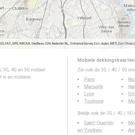
SGS, FAO, NPS, NRCAN, GeoBase, IGN, Kadaster NL, Ordnance Survey, Esri Japan, METI, Esri China 
Mobiele dekkingskaarten
, 3G, 4G en 5G mobiel
Zie ook de 3G / 4G / 5G mo
t in en mobiele
Paris
Ni
Marseille
Na
Lyon
St
Toulouse
Mon
Bekijk ook de 3G / 4G / 5G
Saint-Quentin-
Mon
en-Yvelines
Asn