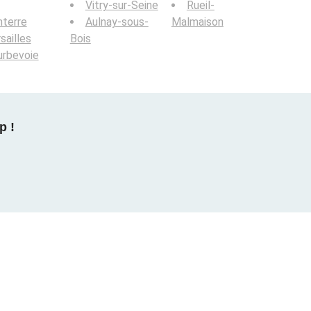
Vitry-sur-Seine
Rueil-
terre
Aulnay-sous-
Malmaison
sailles
Bois
urbevoie
p !