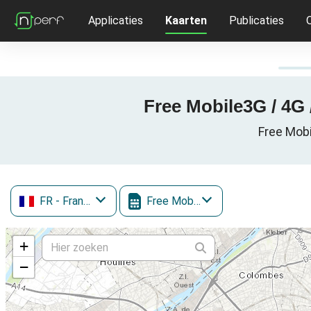
Applicaties
Kaarten
Publicaties
Free Mobile3G / 4G /
Free Mobi
FR
- Frankrijk
Free Mobile
+
−