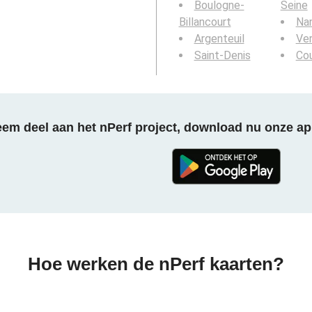
Boulogne-
Seine
Billancourt
Nan
Argenteuil
Ver
Saint-Denis
Co
em deel aan het nPerf project, download nu onze ap
Hoe werken de nPerf kaarten?