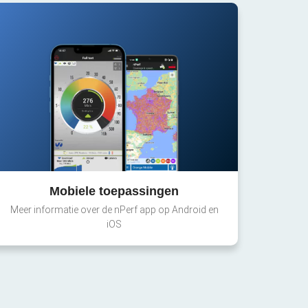
Mobiele toepassingen
Meer informatie over de nPerf app op Android en
iOS