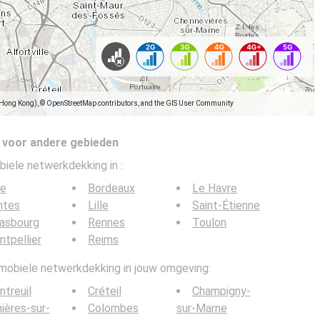
(Hong Kong), © OpenStreetMap contributors, and the GIS User Community
 voor andere gebieden
biele netwerkdekking in
:
ce
Bordeaux
Le Havre
ntes
Lille
Saint-Étienne
rasbourg
Rennes
Toulon
tpellier
Reims
 mobiele netwerkdekking in jouw omgeving:
treuil
Créteil
Champigny-
ières-sur-
Colombes
sur-Marne