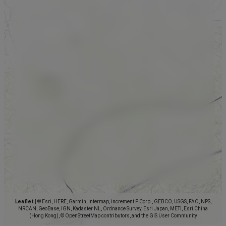
Leaflet
|
© Esri, HERE, Garmin, Intermap, increment P Corp., GEBCO, USGS, FAO, NPS,
NRCAN, GeoBase, IGN, Kadaster NL, Ordnance Survey, Esri Japan, METI, Esri China
(Hong Kong), © OpenStreetMap contributors, and the GIS User Community