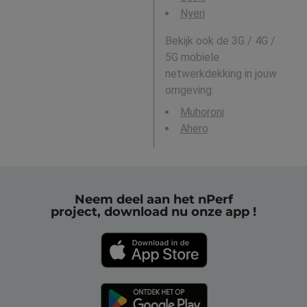
Nyeri
Bekijk ook de 3G / 4G /
5G mobiele
netwerkdekking in jouw
omgeving:
Muhoroni
Ahero
Neem deel aan het nPerf
project, download nu onze app !