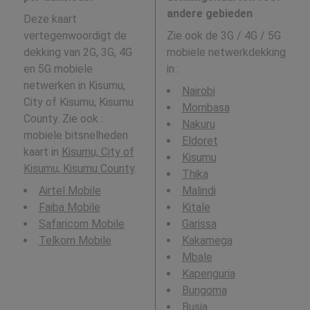
andere gebieden
Deze kaart
vertegenwoordigt de
Zie ook de 3G / 4G / 5G
dekking van 2G, 3G, 4G
mobiele netwerkdekking
en 5G mobiele
in
:
netwerken in Kisumu,
Nairobi
City of Kisumu, Kisumu
Mombasa
County. Zie ook :
Nakuru
mobiele bitsnelheden
Eldoret
kaart in
Kisumu, City of
Kisumu
Kisumu, Kisumu County
.
Thika
Airtel Mobile
Malindi
Faiba Mobile
Kitale
Safaricom Mobile
Garissa
Telkom Mobile
Kakamega
Mbale
Kapenguria
Bungoma
Busia