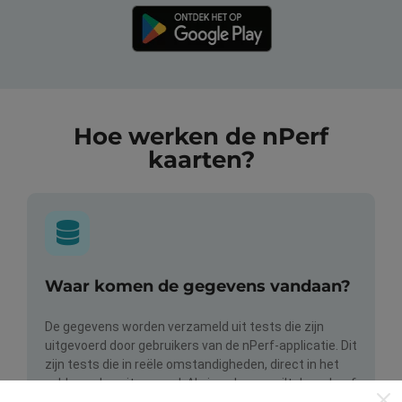
Hoe werken de nPerf
kaarten?
Waar komen de gegevens vandaan?
De gegevens worden verzameld uit tests die zijn
uitgevoerd door gebruikers van de nPerf-applicatie. Dit
zijn tests die in reële omstandigheden, direct in het
veld, worden uitgevoerd. Als je ook mee wilt doen, hoef
je alleen maar de nPerf-app te downloaden op je