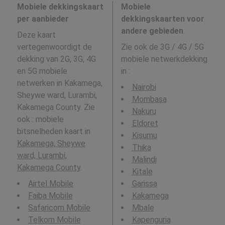
Mobiele dekkingskaart
Mobiele
per aanbieder
dekkingskaarten voor
andere gebieden
Deze kaart
vertegenwoordigt de
Zie ook de 3G / 4G / 5G
dekking van 2G, 3G, 4G
mobiele netwerkdekking
en 5G mobiele
in
:
netwerken in Kakamega,
Nairobi
Sheywe ward, Lurambi,
Mombasa
Kakamega County. Zie
Nakuru
ook : mobiele
Eldoret
bitsnelheden kaart in
Kisumu
Kakamega, Sheywe
Thika
ward, Lurambi,
Malindi
Kakamega County
.
Kitale
Airtel Mobile
Garissa
Faiba Mobile
Kakamega
Safaricom Mobile
Mbale
Telkom Mobile
Kapenguria