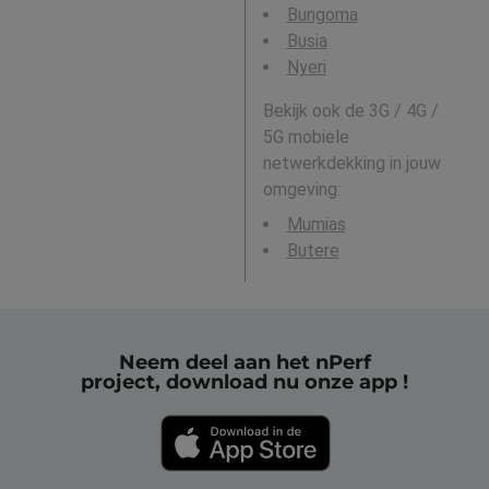
Bungoma
Busia
Nyeri
Bekijk ook de 3G / 4G /
5G mobiele
netwerkdekking in jouw
omgeving:
Mumias
Butere
Neem deel aan het nPerf
project, download nu onze app !