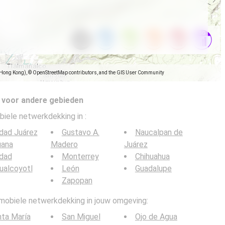
(Hong Kong), © OpenStreetMap contributors, and the GIS User Community
 voor andere gebieden
biele netwerkdekking in
:
dad Juárez
Gustavo A.
Naucalpan de
uana
Madero
Juárez
udad
Monterrey
Chihuahua
ualcoyotl
León
Guadalupe
Zapopan
 mobiele netwerkdekking in jouw omgeving:
ta María
San Miguel
Ojo de Agua