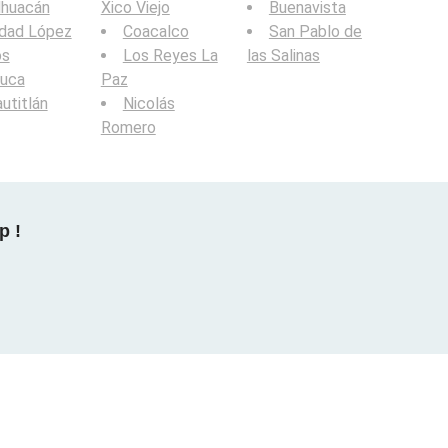
lhuacán
Xico Viejo
Buenavista
udad López
Coacalco
San Pablo de
os
Los Reyes La
las Salinas
luca
Paz
utitlán
Nicolás
Romero
p !