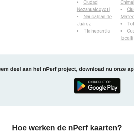
Ciudad
Chima
Nezahualcoyotl
Ci
Naucalpan de
Mate
Juárez
To
Tlalnepantla
Cua
Izcalli
em deel aan het nPerf project, download nu onze ap
Hoe werken de nPerf kaarten?