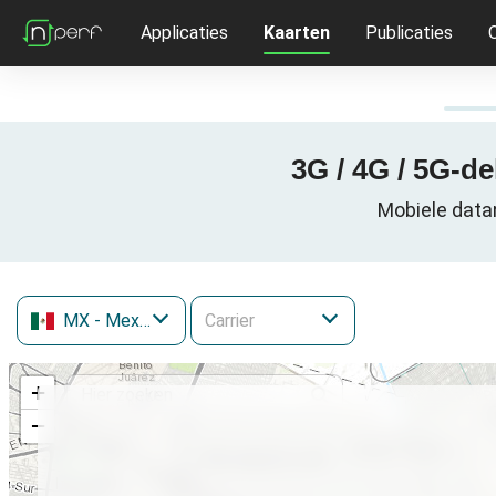
Applicaties
Kaarten
Publicaties
3G / 4G / 5G-d
Mobiele data
MX
- Mexico
+
−