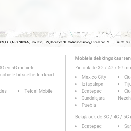
SGS, FAO, NPS, NRCAN, GeoBase, IGN, Kadaster NL, Ordnance Survey, Esri Japan, METI, Esri China 
Mobiele dekkingskaarten
4G en 5G mobiele
Zie ook de 3G / 4G / 5G mo
 mobiele bitsnelheden kaart
Mexico City
Ciu
Iztapalapa
Tij
des
Telcel Mobile
Ecatepec
Ci
Guadalajara
Nezah
Puebla
Bekijk ook de 3G / 4G / 5G
Ecatepec
San