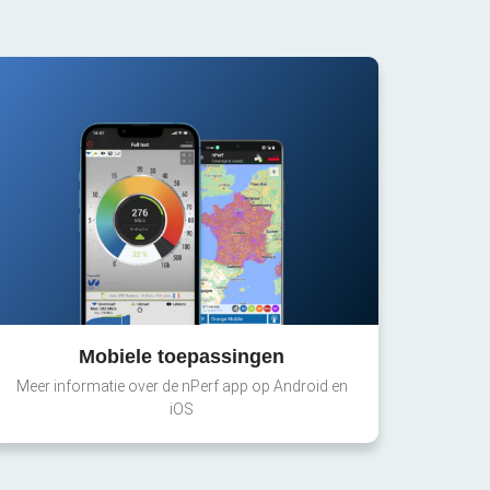
Mobiele toepassingen
Meer informatie over de nPerf app op Android en
iOS