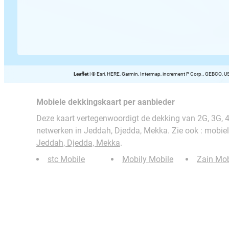
Leaflet
|
© Esri, HERE, Garmin, Intermap, increment P Corp., GEBCO, U
Mobiele dekkingskaart per aanbieder
Deze kaart vertegenwoordigt de dekking van 2G, 3G, 
netwerken in Jeddah, Djedda, Mekka. Zie ook : mobiel
Jeddah, Djedda, Mekka
.
stc Mobile
Mobily Mobile
Zain Mob