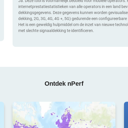
Ja. Deze tool is voornamelijk bedoeld voor mobiele operators. H
internetprestatiestatistieken van alle operators in een land be
dekkingsgegevens. Deze gegevens kunnen worden gevisualiseer
dekking, 2G, 3G, 4G, 4G +, 5G) gedurende een configureerbare 
Het is een geweldig hulpmiddel om de inzet van nieuwe technol
met slechte signaaldekking te identificeren.
Ontdek nPerf