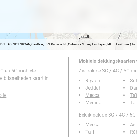
SGS, FAO, NPS, NRCAN, GeoBase, IGN, Kadaster NL, Ordnance Survey, Esri Japan, METI, Esri China (H
Mobiele dekkingskaarten 
4G en 5G mobiele
Zie ook de 3G / 4G / 5G m
e bitsnelheden kaart in
Riyadh
Su
Jeddah
D
ile
Mecca
Ta’
Medina
Ta
Bekijk ook de 3G / 4G / 5
Mecca
As
Ta’if
Rā