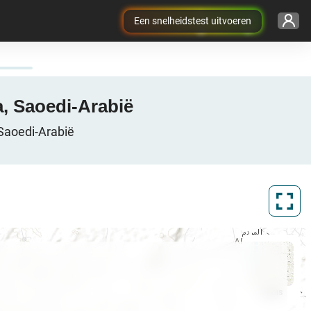
Een snelheidstest uitvoeren
a, Saoedi-Arabië
Saoedi-Arabië
ArcGIS