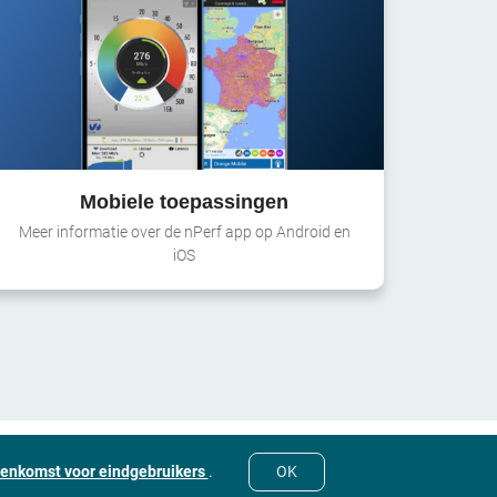
Mobiele toepassingen
Meer informatie over de nPerf app op Android en
iOS
eenkomst voor eindgebruikers
.
OK