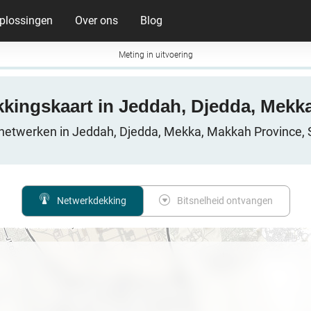
plossingen
Over ons
Blog
Meting in uitvoering
kkingskaart in Jeddah, Djedda, Mekk
netwerken in Jeddah, Djedda, Mekka, Makkah Province, 
Netwerkdekking
Bitsnelheid ontvangen