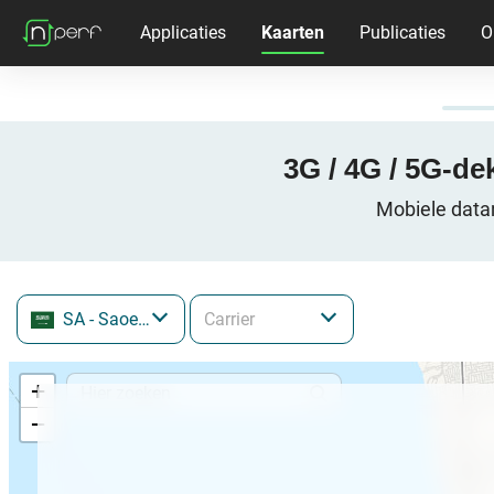
Applicaties
Kaarten
Publicaties
O
3G / 4G / 5G-de
Mobiele data
SA
- Saoedi-Arabië
+
−