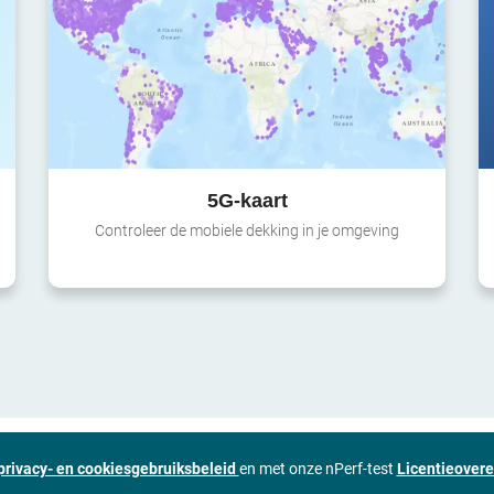
5G-kaart
Controleer de mobiele dekking in je omgeving
privacy- en cookiesgebruiksbeleid
en met onze nPerf-test
Licentieover