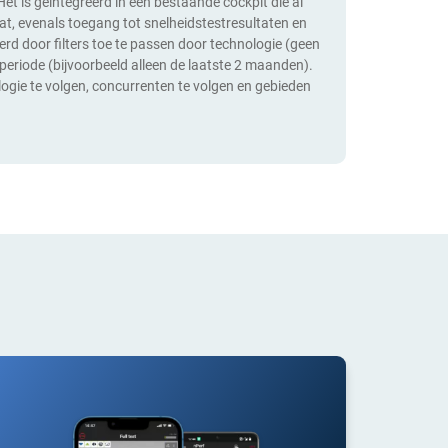
et is geïntegreerd in een bestaande cockpit die al
vat, evenals toegang tot snelheidstestresultaten en
d door filters toe te passen door technologie (geen
periode (bijvoorbeeld alleen de laatste 2 maanden).
ogie te volgen, concurrenten te volgen en gebieden