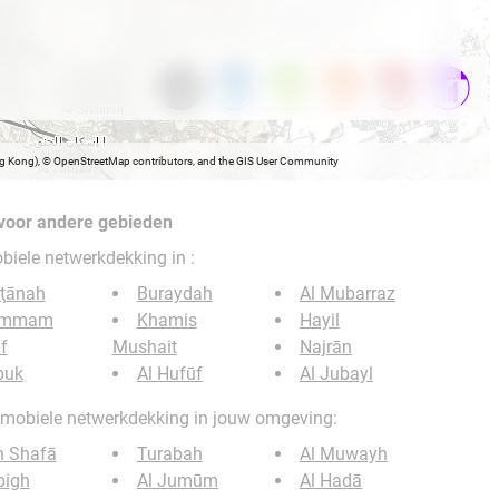
ong Kong), © OpenStreetMap contributors, and the GIS User Community
voor andere gebieden
obiele netwerkdekking in
:
lţānah
Buraydah
Al Mubarraz
ammam
Khamis
Hayil
if
Mushait
Najrān
buk
Al Hufūf
Al Jubayl
G mobiele netwerkdekking in jouw omgeving:
h Shafā
Turabah
Al Muwayh
bigh
Al Jumūm
Al Hadā