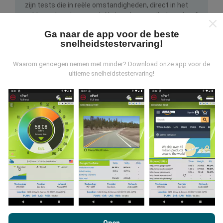
zijn tests die in reële omstandigheden, direct in het
veld, worden uitgevoerd. Als je ook mee wilt doen, hoef
je alleen maar de nPerf-app te downloaden op je
Ga naar de app voor de beste
smartphone.
Hoe meer gegevens er zijn, hoe
snelheidstestervaring!
uitgebreider de kaarten zullen zijn!
Waarom genoegen nemen met minder? Download onze app voor de
ultieme snelheidstestervaring!
Hoe worden updates gemaakt?
Netwerkdekkingskaarten worden elk uur automatisch
bijgewerkt door een bot. Snelheidskaarten worden
elke 15 minuten bijgewerkt
. Gegevens worden
gedurende twee jaar weergegeven. Na twee jaar
worden de oudste gegevens eenmaal per maand van
de kaarten verwijderd.
Door nPerf.com te bekijken, stemt u in met ons
privacy- en
cookiesgebruiksbeleid
en met onze nPerf-test