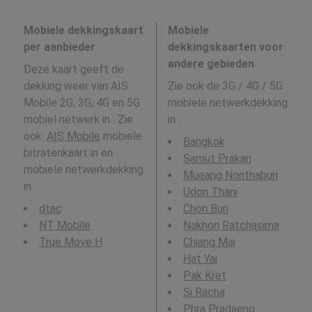
Mobiele dekkingskaart
Mobiele
per aanbieder
dekkingskaarten voor
andere gebieden
Deze kaart geeft de
dekking weer van AIS
Zie ook de 3G / 4G / 5G
Mobile 2G, 3G, 4G en 5G
mobiele netwerkdekking
mobiel netwerk in . Zie
in
:
ook:
AIS Mobile
mobiele
Bangkok
bitratenkaart in en
Samut Prakan
mobiele netwerkdekking
Mueang Nonthaburi
in .
Udon Thani
dtac
Chon Buri
NT Mobile
Nakhon Ratchasima
True Move H
Chiang Mai
Hat Yai
Pak Kret
Si Racha
Phra Pradaeng