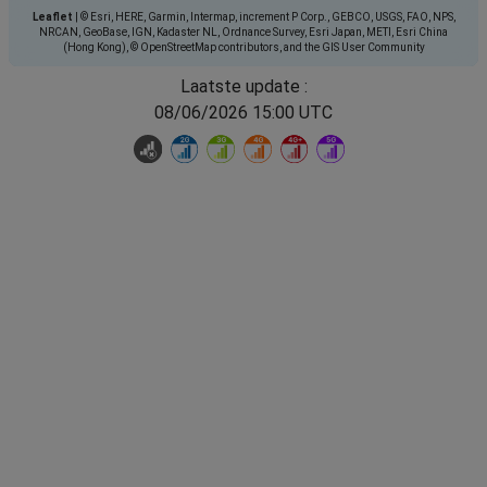
Leaflet
|
© Esri, HERE, Garmin, Intermap, increment P Corp., GEBCO, USGS, FAO, NPS,
NRCAN, GeoBase, IGN, Kadaster NL, Ordnance Survey, Esri Japan, METI, Esri China
(Hong Kong), © OpenStreetMap contributors, and the GIS User Community
Laatste update :
08/06/2026 15:00 UTC