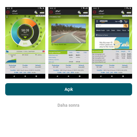
Güncellemeler nasıl yapılır?
Ağ kapsama haritaları her saat bir yapay zeka
tarafından otomatik olarak güncellenir. Hız haritaları
her 15 dakikada bir güncellenir
. Veriler iki yıl boyunca
görüntülenir. İki yıl sonra, en eski veriler ayda bir kez
haritalardan kaldırılır.
nPerf.com'a girme işlemini gerçekleştirerek,
Gizlilik ve Çerezler
Kullanım Politikası
Son Kullanıcı Lisans Sözleşmesi
onaylamış
Açık
sayılırsınız .
Daha sonra
Tamam
Ne kadar güvenilir ve doğru?
Testler, kullanıcıların cihazlarında gerçekleştirilir.