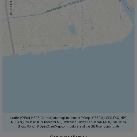
Leaflet
|
© Esri, HERE, Garmin, Intermap, increment P Corp., GEBCO, USGS, FAO, NPS,
NRCAN, GeoBase, IGN, Kadaster NL, Ordnance Survey, Esri Japan, METI, Esri China
(Hong Kong), © OpenStreetMap contributors, and the GIS User Community