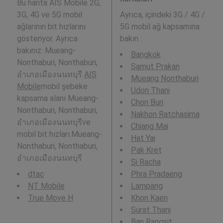
Bu harita AIS Mobile 2G,
3G, 4G ve 5G mobil
Ayrıca,
içindeki 3G / 4G /
ağlarının bit hızlarını
5G mobil ağ kapsamına
gösteriyor. Ayrıca
bakın :
bakınız: Mueang-
Bangkok
Nonthaburi, Nonthaburi,
Samut Prakan
อำเภอเมืองนนทบุรี
AIS
Mueang Nonthaburi
Mobile
mobil şebeke
Udon Thani
kapsama alanı Mueang-
Chon Buri
Nonthaburi, Nonthaburi,
Nakhon Ratchasima
อำเภอเมืองนนทบุรีve
Chiang Mai
mobil bit hızları.Mueang-
Hat Yai
Nonthaburi, Nonthaburi,
Pak Kret
อำเภอเมืองนนทบุรี
Si Racha
dtac
Phra Pradaeng
NT Mobile
Lampang
True Move H
Khon Kaen
Surat Thani
Ban Rangsit