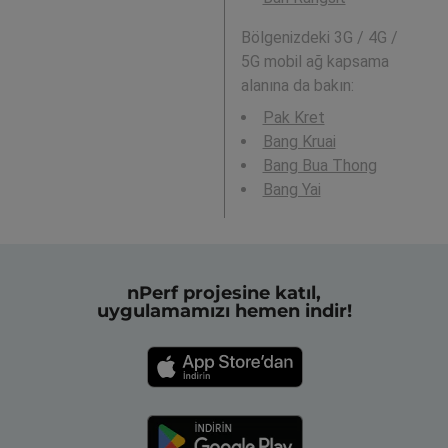
Bölgenizdeki 3G / 4G /
5G mobil ağ kapsama
alanına da bakın:
Pak Kret
Bang Kruai
Bang Bua Thong
Bang Yai
nPerf projesine katıl,
uygulamamızı hemen indir!