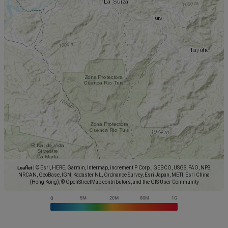
Leaflet
|
© Esri, HERE, Garmin, Intermap, increment P Corp., GEBCO, USGS, FAO, NPS,
NRCAN, GeoBase, IGN, Kadaster NL, Ordnance Survey, Esri Japan, METI, Esri China
(Hong Kong), © OpenStreetMap contributors, and the GIS User Community