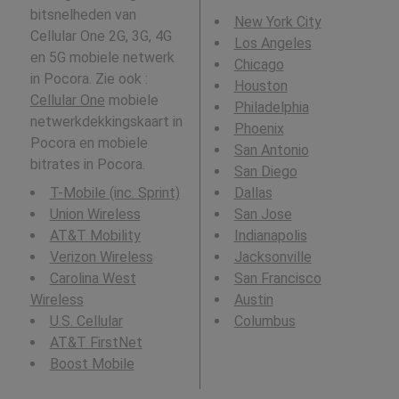
bitsnelheden van
New York City
Cellular One 2G, 3G, 4G
Los Angeles
en 5G mobiele netwerk
Chicago
in Pocora. Zie ook :
Houston
Cellular One
mobiele
Philadelphia
netwerkdekkingskaart in
Phoenix
Pocora en mobiele
San Antonio
bitrates in Pocora.
San Diego
T-Mobile (inc. Sprint)
Dallas
Union Wireless
San Jose
AT&T Mobility
Indianapolis
Verizon Wireless
Jacksonville
Carolina West
San Francisco
Wireless
Austin
U.S. Cellular
Columbus
AT&T FirstNet
Boost Mobile