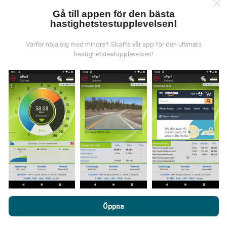
Gå till appen för den bästa
hastighetstestupplevelsen!
Varför nöja sig med mindre? Skaffa vår app för den ultimata
Hur görs uppdateringarna?
hastighetstestupplevelsen!
Täckningskartor uppdateras automatiskt av en bot
varje timme. Hastighetskartor
uppdateras var 15:e
minut
. Data visas i två år. Efter två år tas de äldsta
uppgifterna bort från kartorna en gång i månaden.
Hur tillförlitligt och exakt är det?
Genom att surfa på nPerf.com samtycker du till vår
Användarpolicy för sekretess och Cookies
likväl till vårt nPerf-
Testerna genomförs på användarnas enheter.
Öppna
test
Licensavtal för slutanvändare
.
Geolocationens precision beror på mottagningen av
GPS-signalen vid tiden för testet. För täckningsdata