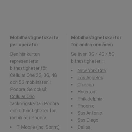
Mobilhastighetskarta
Mobilhastighetskartor
per operatör
för andra områden
Den här kartan
Se även 3G / 4G / 5G
representerar
bithastigheter i
:
bithastigheter för
New York City
Cellular One 2G, 3G, 4G
Los Angeles
och 5G mobilnäten i
Chicago
Pocora. Se också:
Houston
Cellular One
Philadelphia
täckningskarta i Pocora
Phoenix
och bithastigheter för
San Antonio
mobilnät i Pocora.
San Diego
T-Mobile (inc. Sprint)
Dallas