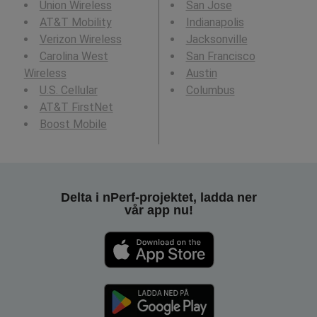
Union Wireless
San Jose
AT&T Mobility
Indianapolis
Verizon Wireless
Jacksonville
Carolina West
San Francisco
Wireless
Austin
U.S. Cellular
Columbus
AT&T FirstNet
Boost Mobile
Delta i nPerf-projektet, ladda ner
vår app nu!