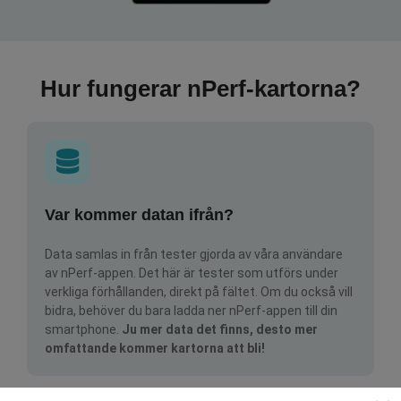
Hur fungerar nPerf-kartorna?
Var kommer datan ifrån?
Data samlas in från tester gjorda av våra användare
av nPerf-appen. Det här är tester som utförs under
verkliga förhållanden, direkt på fältet. Om du också vill
bidra, behöver du bara ladda ner nPerf-appen till din
smartphone.
Ju mer data det finns, desto mer
omfattande kommer kartorna att bli!