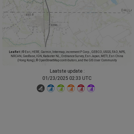
Leaflet
|
© Esri, HERE, Garmin, Intermap, increment P Corp., GEBCO, USGS, FAO, NPS,
NRCAN, GeoBase, IGN, Kadaster NL, Ordnance Survey, Esri Japan, METI, Esri China
(Hong Kong), © OpenStreetMap contributors, and the GIS User Community
Laatste update :
01/23/2025 02:33 UTC