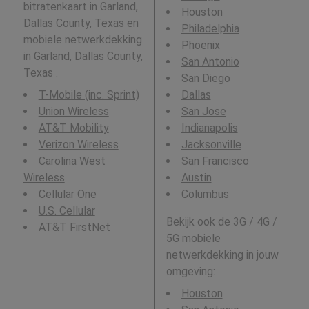
bitratenkaart in Garland,
Houston
Dallas County, Texas en
Philadelphia
mobiele netwerkdekking
Phoenix
in Garland, Dallas County,
San Antonio
Texas .
San Diego
T-Mobile (inc. Sprint)
Dallas
Union Wireless
San Jose
AT&T Mobility
Indianapolis
Verizon Wireless
Jacksonville
Carolina West
San Francisco
Wireless
Austin
Cellular One
Columbus
U.S. Cellular
Bekijk ook de 3G / 4G /
AT&T FirstNet
5G mobiele
netwerkdekking in jouw
omgeving:
Houston