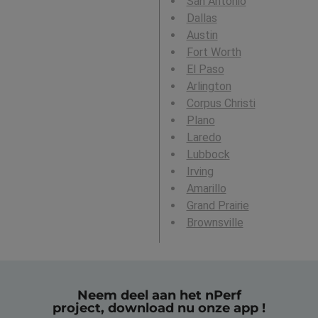
San Antonio
Dallas
Austin
Fort Worth
El Paso
Arlington
Corpus Christi
Plano
Laredo
Lubbock
Irving
Amarillo
Grand Prairie
Brownsville
Neem deel aan het nPerf
project, download nu onze app !