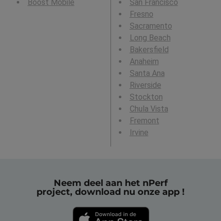
Boost Mobile
San Francisco
Fresno
Sacramento
Long Beach
Bakersfield
Anaheim
Santa Ana
Riverside
Stockton
Chula Vista
Fremont
Irvine
Neem deel aan het nPerf
project, download nu onze app !