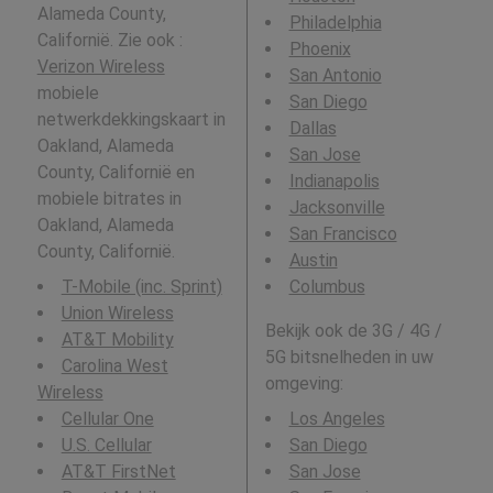
Alameda County,
Philadelphia
Californië. Zie ook :
Phoenix
Verizon Wireless
San Antonio
mobiele
San Diego
netwerkdekkingskaart in
Dallas
Oakland, Alameda
San Jose
County, Californië en
Indianapolis
mobiele bitrates in
Jacksonville
Oakland, Alameda
San Francisco
County, Californië.
Austin
T-Mobile (inc. Sprint)
Columbus
Union Wireless
Bekijk ook de 3G / 4G /
AT&T Mobility
5G bitsnelheden in uw
Carolina West
omgeving:
Wireless
Cellular One
Los Angeles
U.S. Cellular
San Diego
AT&T FirstNet
San Jose