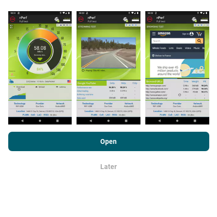
veld, worden uitgevoerd. Als je ook mee wilt doen, hoef
je alleen maar de nPerf-app te downloaden op je
smartphone.
Hoe meer gegevens er zijn, hoe
uitgebreider de kaarten zullen zijn!
Hoe worden updates gemaakt?
Door nPerf.com te bekijken, stemt u in met ons
privacy- en
Netwerkdekkingskaarten worden elk uur automatisch
cookiesgebruiksbeleid
en met onze nPerf-test
Open
bijgewerkt door een bot. Snelheidskaarten worden
Licentieovereenkomst voor eindgebruikers
.
elke 15 minuten bijgewerkt
. Gegevens worden
gedurende twee jaar weergegeven. Na twee jaar
Later
OK
worden de oudste gegevens eenmaal per maand van
de kaarten verwijderd.