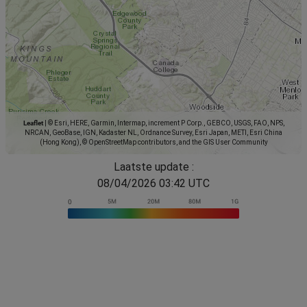
Leaflet
|
© Esri, HERE, Garmin, Intermap, increment P Corp., GEBCO, USGS, FAO, NPS,
NRCAN, GeoBase, IGN, Kadaster NL, Ordnance Survey, Esri Japan, METI, Esri China
(Hong Kong), © OpenStreetMap contributors, and the GIS User Community
Laatste update :
08/04/2026 03:42 UTC