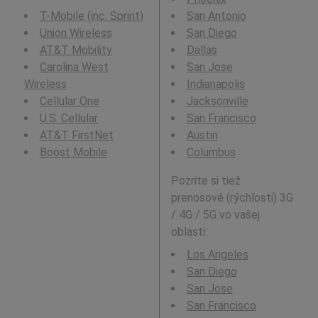
T-Mobile (inc. Sprint)
San Antonio
Union Wireless
San Diego
AT&T Mobility
Dallas
Carolina West
San Jose
Wireless
Indianapolis
Cellular One
Jacksonville
U.S. Cellular
San Francisco
AT&T FirstNet
Austin
Boost Mobile
Columbus
Pozrite si tiež
prenosové (rýchlosti) 3G
/ 4G / 5G vo vašej
oblasti:
Los Angeles
San Diego
San Jose
San Francisco