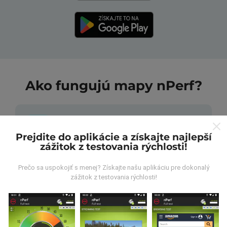
Ako fungujú mapy nPerf?
Prejdite do aplikácie a získajte najlepší
zážitok z testovania rýchlosti!
Odkiaľ pochádzajú údaje?
Prečo sa uspokojiť s menej? Získajte našu aplikáciu pre dokonalý
zážitok z testovania rýchlosti!
Údaje sa zbierajú z testov vykonaných používateľmi
aplikácie nPerf. Sú to testy vykonávané v reálnych
podmienkach priamo v teréne. Ak sa chcete tiež
zapojiť, stačí si do smartfónu stiahnuť aplikáciu nPerf.
Čím viac údajov bude, tým budú mapy