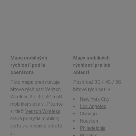
Mapa mobilných
Mapy mobilných
rýchlostí podľa
rýchlostí pre iné
operátora
oblasti
Táto mapa predstavuje
Pozri tiež 3G / 4G / 5G
bitové rýchlosti Verizon
bitové rýchlosti v
:
Wireless 2G, 3G, 4G a 5G
New York City
mobilnej siete v . Pozrite
Los Angeles
si tiež:
Verizon Wireless
Chicago
mapa pokrytia mobilnej
Houston
siete v a mobilné bitrate
Philadelphia
v .
Phoenix