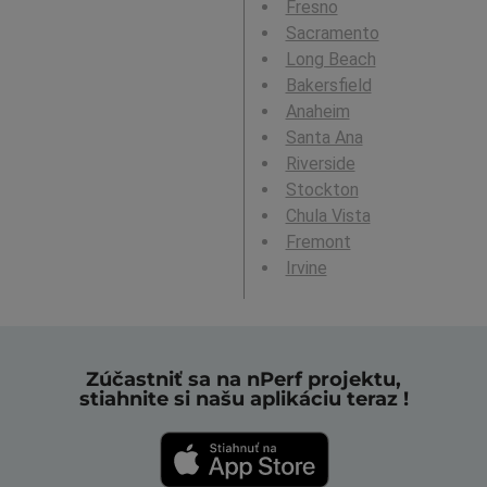
Fresno
Sacramento
Long Beach
Bakersfield
Anaheim
Santa Ana
Riverside
Stockton
Chula Vista
Fremont
Irvine
Zúčastniť sa na nPerf projektu,
stiahnite si našu aplikáciu teraz !