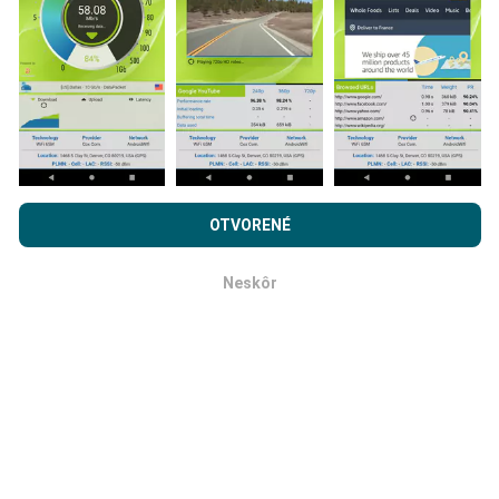
komplexnejšie!
Ako sa aktualizujú?
Prehľadávaním nPerf.com súhlasíte s našimi
Privacy and
cookies používanie politiky
rovnako ako náš nPerf test.
OTVORENÉ
Mapy pokrytia siete sú automaticky aktualizované
Licenčná zmluva koncového používateľa
.
robotom každú hodinu. Mapy rýchlosti sa aktualizujú
každých 15 minút
. Dáta sa zobrazujú dva roky. Po
Neskôr
OK
dvoch rokoch sa najstaršie údaje z máp odstránia raz
mesačne.