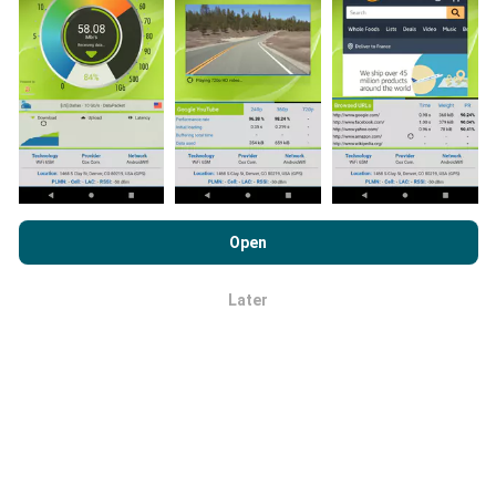
uitgebreider de kaarten zullen zijn!
Hoe worden updates gemaakt?
Door nPerf.com te bekijken, stemt u in met ons
privacy- en
cookiesgebruiksbeleid
en met onze nPerf-test
Netwerkdekkingskaarten worden elk uur automatisch
Open
Licentieovereenkomst voor eindgebruikers
.
bijgewerkt door een bot. Snelheidskaarten worden
elke 15 minuten bijgewerkt
. Gegevens worden
Later
OK
gedurende twee jaar weergegeven. Na twee jaar
worden de oudste gegevens eenmaal per maand van
de kaarten verwijderd.