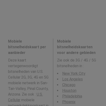
Mobiele
Mobiele
bitsnelheidskaart per
bitsnelheidskaarten
aanbieder
voor andere gebieden
Deze kaart
Zie ook de 3G / 4G / 5G
vertegenwoordigt
bitsnelheden in
:
bitsnelheden van U.S.
New York City
Cellular 2G, 3G, 4G en 5G
Los Angeles
mobiele netwerk in San-
Chicago
Tan-Valley, Pinal County,
Houston
Arizona. Zie ook :
U.S.
Philadelphia
Cellular
mobiele
Phoenix
netwerkdekkingskaart in