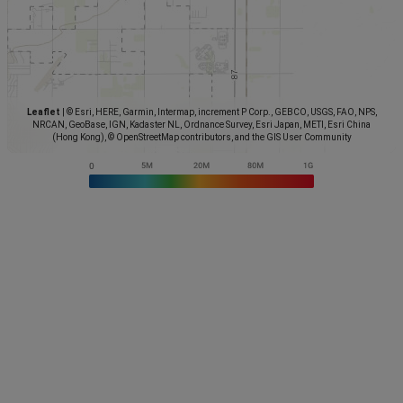
Leaflet
|
© Esri, HERE, Garmin, Intermap, increment P Corp., GEBCO, USGS, FAO, NPS,
NRCAN, GeoBase, IGN, Kadaster NL, Ordnance Survey, Esri Japan, METI, Esri China
(Hong Kong), © OpenStreetMap contributors, and the GIS User Community