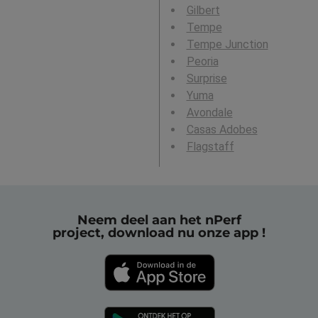
Gilbert
Tempe
Tempe Junction
Peoria
Surprise
Yuma
Avondale
Casas Adobes
Flagstaff
Neem deel aan het nPerf
project, download nu onze app !