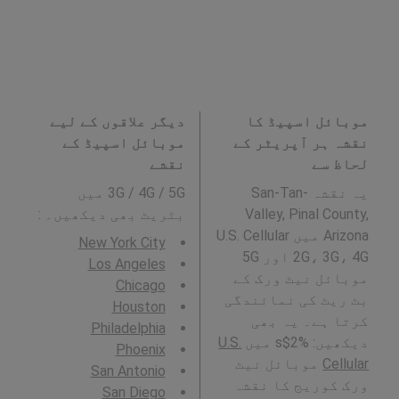
موبائل اسپیڈ کا
دیگر علاقوں کے لیے
نقشہ ہر آپریٹر کے
موبائل اسپیڈ کے
لحاظ سے
نقشے
یہ نقشہ San-Tan-
3G / 4G / 5G میں
Valley, Pinal County,
بٹریٹ بھی دیکھیں۔ :
Arizona میں U.S. Cellular
New York City
2G، 3G، 4G اور 5G
Los Angeles
موبائل نیٹ ورک کے
Chicago
بٹ ریٹ کی نمائندگی
Houston
کرتا ہے۔ یہ بھی
Philadelphia
دیکھیں: %2$s میں
U.S.
Phoenix
Cellular
موبائل نیٹ
San Antonio
ورک کوریج کا نقشہ
San Diego