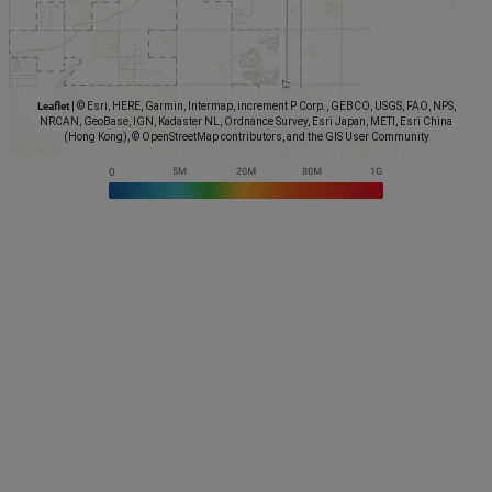
Leaflet
|
© Esri, HERE, Garmin, Intermap, increment P Corp., GEBCO, USGS, FAO, NPS,
NRCAN, GeoBase, IGN, Kadaster NL, Ordnance Survey, Esri Japan, METI, Esri China
(Hong Kong), © OpenStreetMap contributors, and the GIS User Community