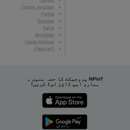
Tempe
Tempe Junction
Peoria
Surprise
Yuma
Avondale
Casas Adobes
Flagstaff
NPerf پروجیکٹ کا حصہ بنیں ،
ہماری ایپ ڈاؤن لوڈ کریں!