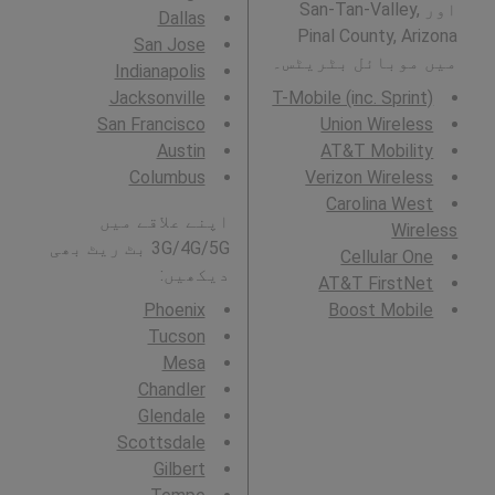
اور San-Tan-Valley,
Dallas
Pinal County, Arizona
San Jose
میں موبائل بٹریٹس۔
Indianapolis
Jacksonville
T-Mobile (inc. Sprint)
San Francisco
Union Wireless
Austin
AT&T Mobility
Columbus
Verizon Wireless
Carolina West
اپنے علاقے میں
Wireless
3G/4G/5G بٹ ریٹ بھی
Cellular One
دیکھیں:
AT&T FirstNet
Phoenix
Boost Mobile
Tucson
Mesa
Chandler
Glendale
Scottsdale
Gilbert