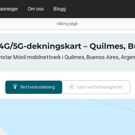
øsninger
Om oss
Blogg
Måling pågår
G/4G/5G-dekningskart – Quilmes, B
istar Móvil mobilnettverk i Quilmes, Buenos Aires, Argen
Nettverksdekning
Last ned bithastigheter