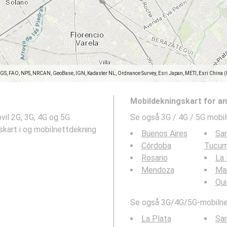
SGS, FAO, NPS, NRCAN, GeoBase, IGN, Kadaster NL, Ordnance Survey, Esri Japan, METI, Esri China 
Mobildekningskart for a
vil 2G, 3G, 4G og 5G
Se også 3G / 4G / 5G mobil
skart i og mobilnettdekning
Buenos Aires
San
Córdoba
Tucu
Rosario
La 
Mendoza
Mar
Qu
Se også 3G/4G/5G-mobilnet
La Plata
San