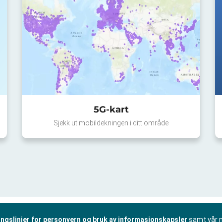
5G-kart
Sjekk ut mobildekningen i ditt område
ingslinjer for personvern og bruk av informasjonskapsler
samt vår 