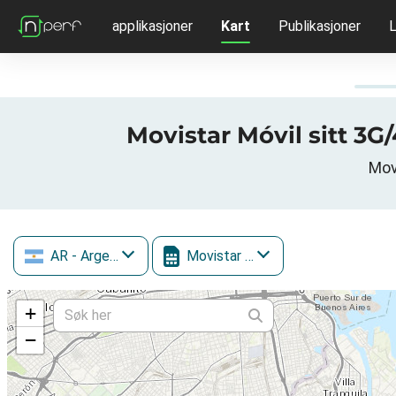
applikasjoner
Kart
Publikasjoner
L
Movistar Móvil sitt 3
Mov
AR
- Argentina
Movistar Móvil
+
−