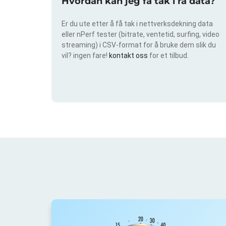
Hvordan kan jeg få tak i rå data?
Er du ute etter å få tak i nettverksdekning data
eller nPerf tester (bitrate, ventetid, surfing, video
streaming) i CSV-format for å bruke dem slik du
vil? ingen fare!
kontakt oss
for et tilbud.