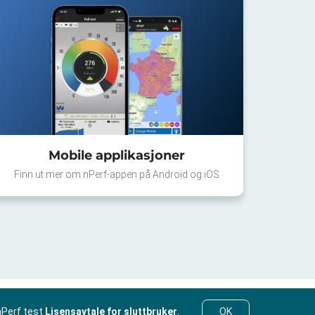
Mobile applikasjoner
Finn ut mer om nPerf-appen på Android og iOS
nPerf test
Lisensavtale for sluttbruker
.
OK