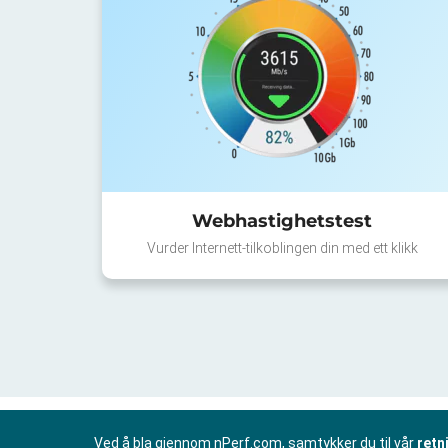
Webhastighetstest
Vurder Internett-tilkoblingen din med ett klikk
Ved å bla gjennom nPerf.com, samtykker du til vår
retn