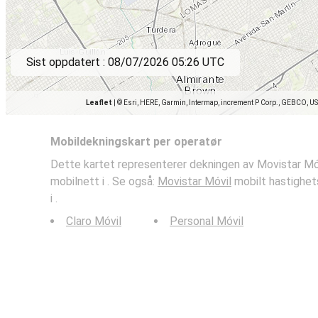
Sist oppdatert :
08/07/2026 05:26 UTC
Leaflet
|
© Esri, HERE, Garmin, Intermap, increment P Corp., GEBCO, U
Mobildekningskart per operatør
Dette kartet representerer dekningen av Movistar Mó
mobilnett i . Se også:
Movistar Móvil
mobilt hastighet
i .
Claro Móvil
Personal Móvil