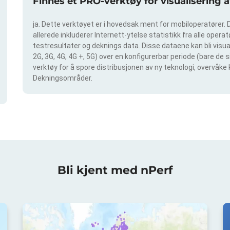
Finnes et PRO-verktøy for visualisering 
ja. Dette verktøyet er i hovedsak ment for mobiloperatører. D
allerede inkluderer Internett-ytelse statistikk fra alle operatø
testresultater og deknings data. Disse dataene kan bli visual
2G, 3G, 4G, 4G +, 5G) over en konfigurerbar periode (bare de 
verktøy for å spore distribusjonen av ny teknologi, overvåke 
Dekningsområder.
Bli kjent med nPerf