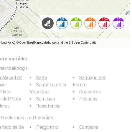
(Hong Kong), © OpenStreetMap contributors, and the GIS User Community
ndre områder
nettdekning i
:
 Miguel de
Salta
Santiago del
mán
Santa Fe de la
Estero
Plata
Vera Cruz
Corrientes
 del Plata
San Juan
Posadas
ilmes
Resistencia
tdekningen i ditt område:
 Nicolás de
Pergamino
Campana