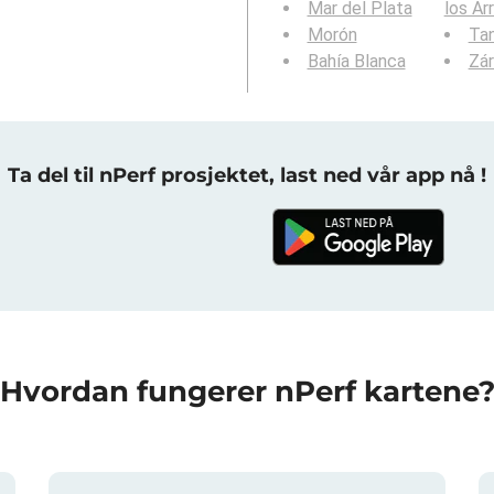
Mar del Plata
los Ar
Morón
Tan
Bahía Blanca
Zá
Ta del til nPerf prosjektet, last ned vår app nå !
Hvordan fungerer nPerf kartene