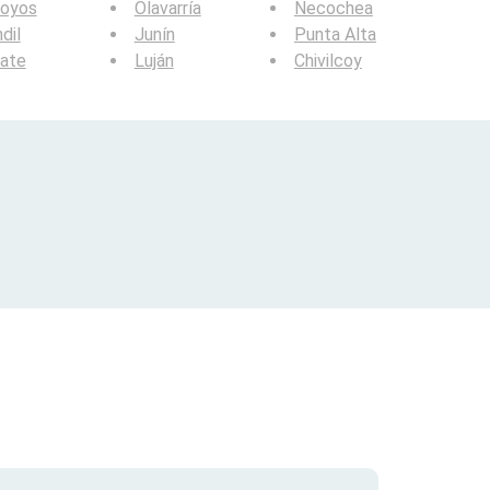
royos
Olavarría
Necochea
dil
Junín
Punta Alta
rate
Luján
Chivilcoy
?