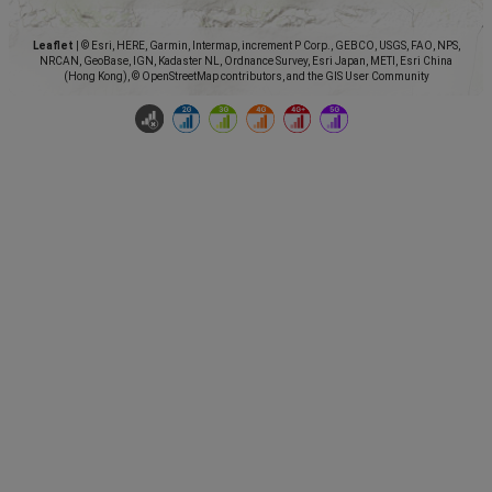
Leaflet
|
© Esri, HERE, Garmin, Intermap, increment P Corp., GEBCO, USGS, FAO, NPS,
NRCAN, GeoBase, IGN, Kadaster NL, Ordnance Survey, Esri Japan, METI, Esri China
(Hong Kong), © OpenStreetMap contributors, and the GIS User Community