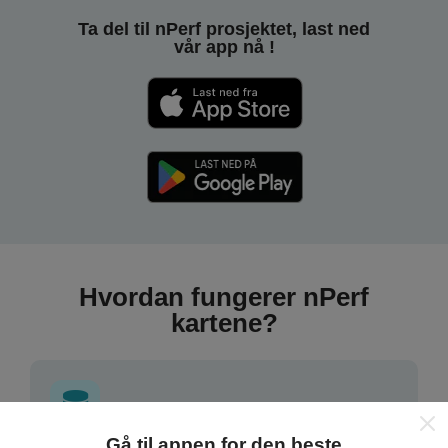
Ta del til nPerf prosjektet, last ned
vår app nå !
Hvordan fungerer nPerf
kartene?
Gå til appen for den beste