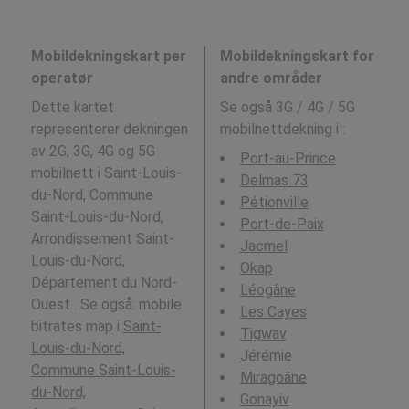
Mobildekningskart per
Mobildekningskart for
operatør
andre områder
Dette kartet
Se også 3G / 4G / 5G
representerer dekningen
mobilnettdekning i
:
av 2G, 3G, 4G og 5G
Port-au-Prince
mobilnett i Saint-Louis-
Delmas 73
du-Nord, Commune
Pétionville
Saint-Louis-du-Nord,
Port-de-Paix
Arrondissement Saint-
Jacmel
Louis-du-Nord,
Okap
Département du Nord-
Léogâne
Ouest . Se også: mobile
Les Cayes
bitrates map i
Saint-
Tigwav
Louis-du-Nord,
Jérémie
Commune Saint-Louis-
Miragoâne
du-Nord,
Gonayiv