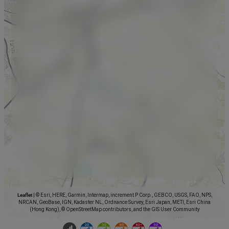
Leaflet
|
© Esri, HERE, Garmin, Intermap, increment P Corp., GEBCO, USGS, FAO, NPS,
NRCAN, GeoBase, IGN, Kadaster NL, Ordnance Survey, Esri Japan, METI, Esri China
(Hong Kong), © OpenStreetMap contributors, and the GIS User Community