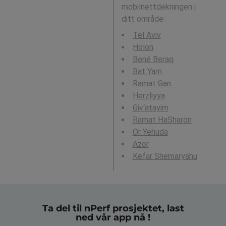
mobilnettdekningen i
ditt område:
Tel Aviv
H̱olon
Bené Beraq
Bat Yam
Ramat Gan
Herzliyya
Giv‘atayim
Ramat HaSharon
Or Yehuda
Azor
Kefar Shemaryahu
Ta del til nPerf prosjektet, last
ned vår app nå !