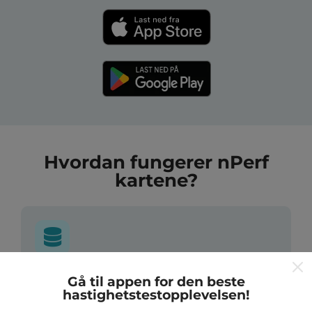
Hvordan fungerer nPerf
kartene?
Hvor kommer dataene fra?
Gå til appen for den beste
hastighetstestopplevelsen!
Dataene blir samlet inn fra tester utført av brukere av