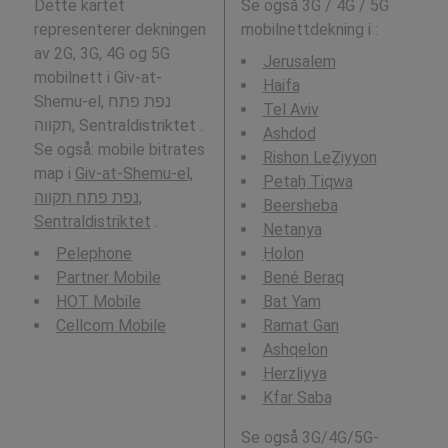
Dette kartet
Se også 3G / 4G / 5G
representerer dekningen
mobilnettdekning i
:
av 2G, 3G, 4G og 5G
Jerusalem
mobilnett i Giv-at-
Haifa
Shemu-el, נפת פתח
Tel Aviv
תקווה, Sentraldistriktet .
Ashdod
Se også: mobile bitrates
Rishon LeẔiyyon
map i
Giv-at-Shemu-el,
Petaẖ Tiqwa
נפת פתח תקווה,
Beersheba
Sentraldistriktet
.
Netanya
Pelephone
H̱olon
Partner Mobile
Bené Beraq
HOT Mobile
Bat Yam
Cellcom Mobile
Ramat Gan
Ashqelon
Herzliyya
Kfar Saba
Se også 3G/4G/5G-