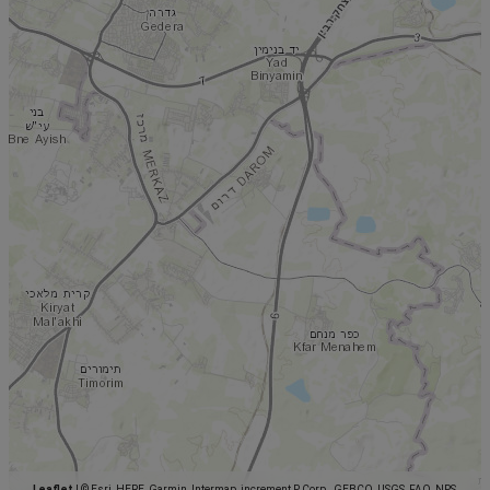
Leaflet
|
© Esri, HERE, Garmin, Intermap, increment P Corp., GEBCO, USGS, FAO, NPS,