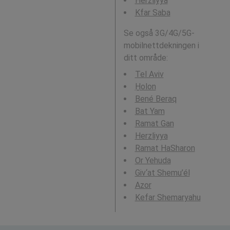
Herzliyya
Kfar Saba
Se også 3G/4G/5G-
mobilnettdekningen i
ditt område:
Tel Aviv
H̱olon
Bené Beraq
Bat Yam
Ramat Gan
Herzliyya
Ramat HaSharon
Or Yehuda
Giv‘at Shemu’él
Azor
Kefar Shemaryahu