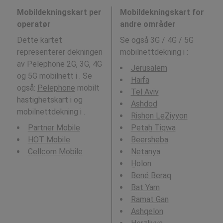
Mobildekningskart per
Mobildekningskart for
operatør
andre områder
Dette kartet
Se også 3G / 4G / 5G
representerer dekningen
mobilnettdekning i
:
av Pelephone 2G, 3G, 4G
Jerusalem
og 5G mobilnett i . Se
Haifa
også:
Pelephone
mobilt
Tel Aviv
hastighetskart i og
Ashdod
mobilnettdekning i .
Rishon LeẔiyyon
Partner Mobile
Petaẖ Tiqwa
HOT Mobile
Beersheba
Cellcom Mobile
Netanya
H̱olon
Bené Beraq
Bat Yam
Ramat Gan
Ashqelon