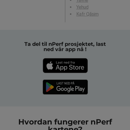
Yavné
Yehud
Kafr Qāsim
Ta del til nPerf prosjektet, last
ned vår app nå !
Hvordan fungerer nPerf
kartene?