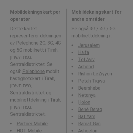
Mobildekningskart per
Mobildekningskart for
operatør
andre områder
Dette kartet
Se også 3G / 4G / 5G
representerer dekningen
mobilnettdekning i
:
av Pelephone 2G, 3G, 4G
Jerusalem
og 5G mobilnett i Tirah,
Haifa
נפת השרון,
Tel Aviv
Sentraldistriktet. Se
Ashdod
også:
Pelephone
mobilt
Rishon LeẔiyyon
hastighetskart i Tirah,
Petaẖ Tiqwa
נפת השרון,
Beersheba
Sentraldistriktet og
Netanya
mobilnettdekning i Tirah,
H̱olon
נפת השרון,
Bené Beraq
Sentraldistriktet.
Bat Yam
Partner Mobile
Ramat Gan
HOT Mobile
Ashqelon