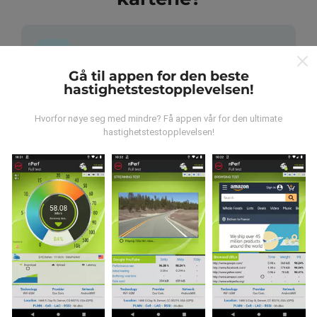
Gå til appen for den beste
hastighetstestopplevelsen!
Hvor kommer dataene fra?
Hvorfor nøye seg med mindre? Få appen vår for den ultimate
Dataene blir samlet inn fra tester utført av brukere av
hastighetstestopplevelsen!
nPerf-appen. Dette er tester utført under reelle
forhold, direkte i felt. Hvis du også vil involvere deg, er
alt du trenger å gjøre å laste ned nPerf-appen til
smarttelefonen.
Jo flere data det er, jo mer
omfattende blir kartene!
Hvordan gjøres oppdateringer?