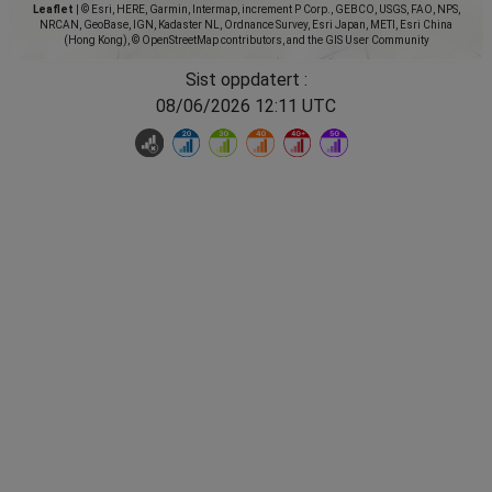
Leaflet
|
© Esri, HERE, Garmin, Intermap, increment P Corp., GEBCO, USGS, FAO, NPS,
NRCAN, GeoBase, IGN, Kadaster NL, Ordnance Survey, Esri Japan, METI, Esri China
(Hong Kong), © OpenStreetMap contributors, and the GIS User Community
Sist oppdatert :
08/06/2026 12:11 UTC