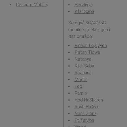
Cellcom Mobile
Herzliyya
Kfar Saba
Se også 3G/4G/5G-
mobilnettdekningen i
ditt område:
Rishon LeẔiyyon
Petaẖ Tiqwa
Netanya
Kfar Saba
Ra'anana
Modiin
Lod
Ramla
Hod HaSharon
Rosh Ha‘Ayin
Ness Ziona
Eṭ Ṭaiyiba