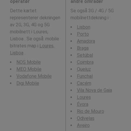
operatør
andre områder
Dette kartet
Se også 3G / 4G / 5G
representerer dekningen
mobilnettdekning i
:
av 2G, 3G, 4G og 5G
Lisbon
mobilnett i Loures,
Porto
Lisboa . Se også: mobile
Amadora
bitrates map i
Loures,
Braga
Lisboa
.
Setúbal
NOS Mobile
Coimbra
MEO Mobile
Queluz
Vodafone Mobile
Funchal
Digi Mobile
Cacém
Vila Nova de Gaia
Loures
Évora
Rio de Mouro
Odivelas
Aveiro