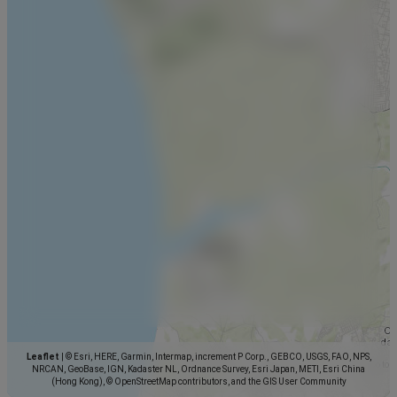
Leaflet
|
© Esri, HERE, Garmin, Intermap, increment P Corp., GEBCO, USGS, FAO, NPS,
NRCAN, GeoBase, IGN, Kadaster NL, Ordnance Survey, Esri Japan, METI, Esri China
(Hong Kong), © OpenStreetMap contributors, and the GIS User Community