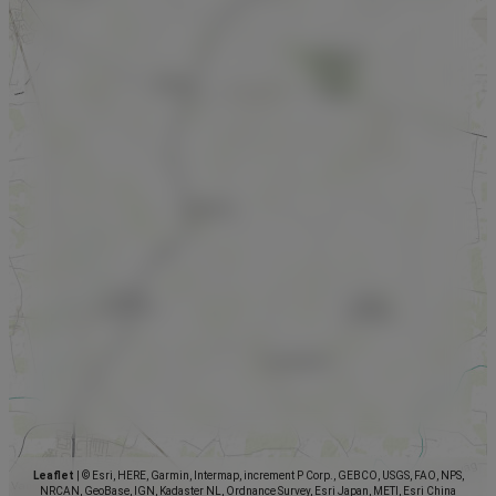
Leaflet
|
© Esri, HERE, Garmin, Intermap, increment P Corp., GEBCO, USGS, FAO, NPS,
NRCAN, GeoBase, IGN, Kadaster NL, Ordnance Survey, Esri Japan, METI, Esri China