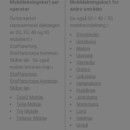
Mobildekningskart per
Mobildekningskart for
operatør
andre områder
Dette kartet
Se også 3G / 4G / 5G
representerer dekningen
mobilnettdekning i
:
av 2G, 3G, 4G og 5G
Stockholm
mobilnett i
Göteborg
Staffanstorp,
Malmö
Staffanstorps kommun,
Uppsala
Skåne län . Se også:
Västerås
mobile bitrates map i
Örebro
Staffanstorp,
Linköping
Staffanstorps kommun,
Helsingborg
Skåne län
.
Huddinge
Tele2 Mobile
Jönköping
Telia Mobile
Norrköping
Tre Mobile
Lund
Telenor Mobile
Haninge
Umeå