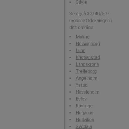
Gävle
Se også 3G/4G/5G-
mobilnettdekningen i
ditt område:
Malmö
Helsingborg
Lund
Kristianstad
Landskrona
Trelleborg
Ängelholm
Ystad
Hässleholm
Eslöv
Kävlinge
Höganäs
Höllviken
Svedala