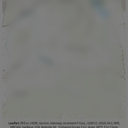
Leaflet
|
© Esri, HERE, Garmin, Intermap, increment P Corp., GEBCO, USGS, FAO, NPS,
NRCAN, GeoBase, IGN, Kadaster NL, Ordnance Survey, Esri Japan, METI, Esri China