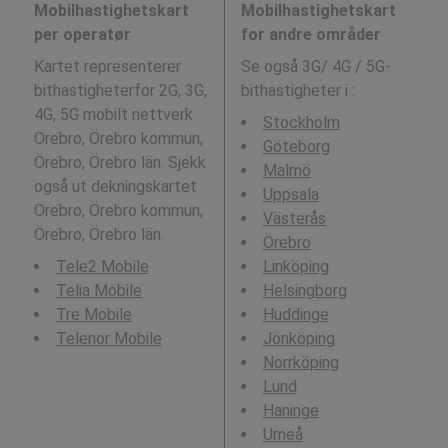
Mobilhastighetskart
Mobilhastighetskart
per operatør
for andre områder
Kartet representerer
Se også 3G/ 4G / 5G-
bithastigheterfor 2G, 3G,
bithastigheter i
:
4G, 5G mobilt nettverk
Stockholm
Orebro, Örebro kommun,
Göteborg
Örebro, Örebro län. Sjekk
Malmö
også ut dekningskartet
Uppsala
Orebro, Örebro kommun,
Västerås
Örebro, Örebro län.
Örebro
Tele2 Mobile
Linköping
Telia Mobile
Helsingborg
Tre Mobile
Huddinge
Telenor Mobile
Jönköping
Norrköping
Lund
Haninge
Umeå