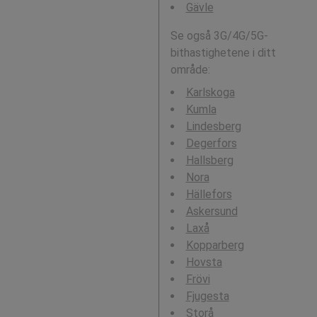
Gävle
Se også 3G/4G/5G-
bithastighetene i ditt
område:
Karlskoga
Kumla
Lindesberg
Degerfors
Hallsberg
Nora
Hällefors
Askersund
Laxå
Kopparberg
Hovsta
Frövi
Fjugesta
Storå