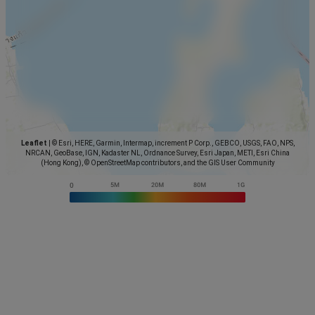
Leaflet
|
© Esri, HERE, Garmin, Intermap, increment P Corp., GEBCO, USGS, FAO, NPS,
NRCAN, GeoBase, IGN, Kadaster NL, Ordnance Survey, Esri Japan, METI, Esri China
(Hong Kong), © OpenStreetMap contributors, and the GIS User Community