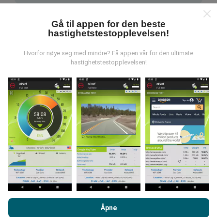
Gå til appen for den beste
hastighetstestopplevelsen!
Hvorfor nøye seg med mindre? Få appen vår for den ultimate
hastighetstestopplevelsen!
Hvordan gjøres oppdateringer?
Nettverksdekningskart oppdateres automatisk av en
bot hver time. Speed kart er
oppdateres hvert 15.
minutt
. Data vises i to år. Etter to år blir de eldste
dataene fjernet fra kartene en gang i måneden.
Hvor pålitelig og nøyaktig er det?
Ved å bla gjennom nPerf.com, samtykker du til vår
retningslinjer
for personvern og bruk av informasjonskapsler
samt vår nPerf
Åpne
Testene er utført på brukernes enheter. Geolocation
test
Lisensavtale for sluttbruker
.