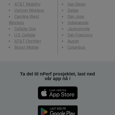
AT&T Mobility
San Diego
Verizon Wireless
Dallas
Carolina West
San Jose
Wireless
Indianapolis
Cellular One
Jacksonville
U.S. Cellular
San Francisco
AT&T FirstNet
Austin
Boost Mobile
Columbus
Ta del til nPerf prosjektet, last ned
vår app nå !