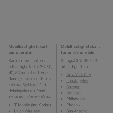
Mobilhastighetskart
Mobilhastighetskart
per operatør
for andre områder
Kartet representerer
Se også 3G/ 4G / 5G-
bithastigheterfor 2G, 3G,
bithastigheter i
:
4G, 5G mobilt nettverk
New York City
Ranot, ปากแตระ, อำเภอ
Los Angeles
ระโนด. Sjekk også ut
Chicago
dekningskartet Ranot,
Houston
ปากแตระ, อำเภอระโนด.
Philadelphia
T-Mobile (inc. Sprint)
Phoenix
Union Wireless
San Antonio