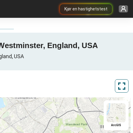
Kjør en hastighetstest
f Westminster, England, USA
gland, USA
ArcGIS