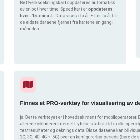
Nettverksdekningskart oppdateres automatisk
av en bot hver time. Speed kart er
oppdateres
hvert 15. minutt
. Data vises i to år. Etter to år blir
de eldste dataene fjernet fra kartene en gang i
måneden.
Finnes et PRO-verktøy for visualisering av 
ja. Dette verktøyet er i hovedsak ment for mobiloperatører. D
allerede inkluderer Internett-ytelse statistikk fra alle operatø
testresultater og deknings data. Disse dataene kan bli visual
2G, 3G, 4G, 4G +, 5G) over en konfigurerbar periode (bare de 