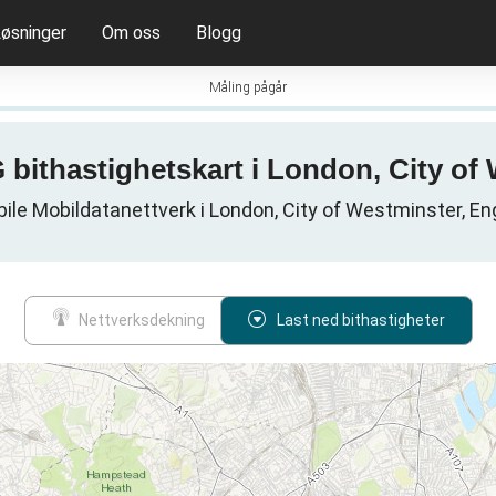
øsninger
Om oss
Blogg
Måling pågår
G bithastighetskart i London, City o
ile Mobildatanettverk i London, City of Westminster, En
Nettverksdekning
Last ned bithastigheter