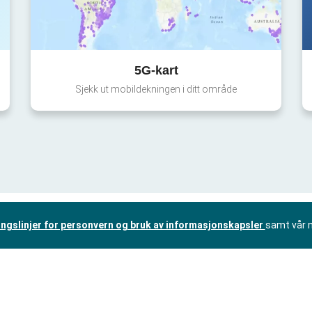
5G-kart
Sjekk ut mobildekningen i ditt område
ingslinjer for personvern og bruk av informasjonskapsler
samt vår 