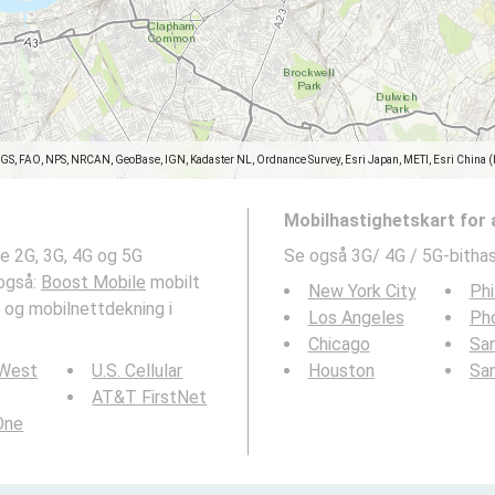
SGS, FAO, NPS, NRCAN, GeoBase, IGN, Kadaster NL, Ordnance Survey, Esri Japan, METI, Esri China 
Mobilhastighetskart for
e 2G, 3G, 4G og 5G
Se også 3G/ 4G / 5G-bithas
 også:
Boost Mobile
mobilt
New York City
Phi
 og mobilnettdekning i
Los Angeles
Ph
Chicago
San
 West
U.S. Cellular
Houston
Sa
AT&T FirstNet
 One