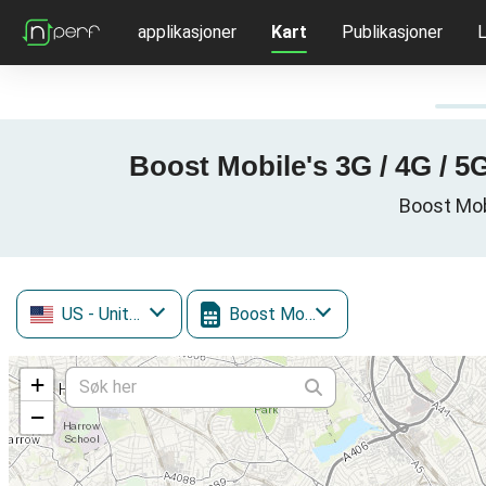
applikasjoner
Kart
Publikasjoner
L
Boost Mobile's 3G / 4G / 5
Boost Mob
US
- United States
Boost Mobile
+
−