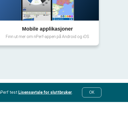
Mobile applikasjoner
Finn ut mer om nPerf-appen på Android og iOS
nPerf test
Lisensavtale for sluttbruker
.
OK