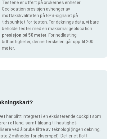
Testene er utført på brukernes enheter.
Geolocation presisjon avhenger av
mottakskvaliteten på GPS-signalet på
tidspunktet for testen. For deknings data, vi bare
beholde tester med en maksimal geolocation
presisjon på 50 meter
. For nedlasting
bithastigheter, denne terskelen går opp til 200
meter.
dekningskart?
et har blitt integrert i en eksisterende cockpit som
rer i et land, samt tilgang til hastighet-
isere ved å bruke filtre av teknologi (ingen dekning,
siste 2 måneder for eksempel). Det er et flott