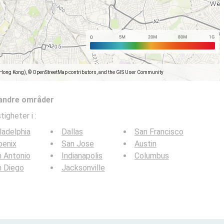
(Hong Kong), © OpenStreetMap contributors, and the GIS User Community
 andre områder
tigheter i
:
ladelphia
Dallas
San Francisco
oenix
San Jose
Austin
 Antonio
Indianapolis
Columbus
n Diego
Jacksonville