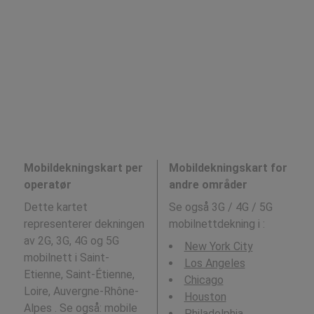
Mobildekningskart per
Mobildekningskart for
operatør
andre områder
Dette kartet
Se også 3G / 4G / 5G
representerer dekningen
mobilnettdekning i
:
av 2G, 3G, 4G og 5G
New York City
mobilnett i Saint-
Los Angeles
Etienne, Saint-Étienne,
Chicago
Loire, Auvergne-Rhône-
Houston
Alpes . Se også: mobile
Philadelphia