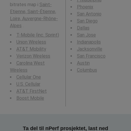
bitrates map i
Saint-
Phoenix
Etienne, Saint-Étienne,
San Antonio
Loire, Auvergne-Rhône-
San Diego
Alpes
.
Dallas
T-Mobile (inc. Sprint)
San Jose
Union Wireless
Indianapolis
AT&T Mobility
Jacksonville
Verizon Wireless
San Francisco
Carolina West
Austin
Wireless
Columbus
Cellular One
U.S. Cellular
AT&T FirstNet
Boost Mobile
Ta del til nPerf prosjektet, last ned