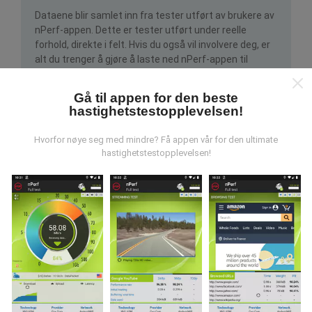
Dataene blir samlet inn fra tester utført av brukere av
nPerf-appen. Dette er tester utført under reelle
forhold, direkte i felt. Hvis du også vil involvere deg, er
alt du trenger å gjøre å laste ned nPerf-appen til
smarttelefonen.
Jo flere data det er, jo mer
omfattende blir kartene!
Gå til appen for den beste
hastighetstestopplevelsen!
Hvorfor nøye seg med mindre? Få appen vår for den ultimate
hastighetstestopplevelsen!
Hvordan gjøres oppdateringer?
Nettverksdekningskart oppdateres automatisk av en
bot hver time. Speed kart er
oppdateres hvert 15.
minutt
. Data vises i to år. Etter to år blir de eldste
dataene fjernet fra kartene en gang i måneden.