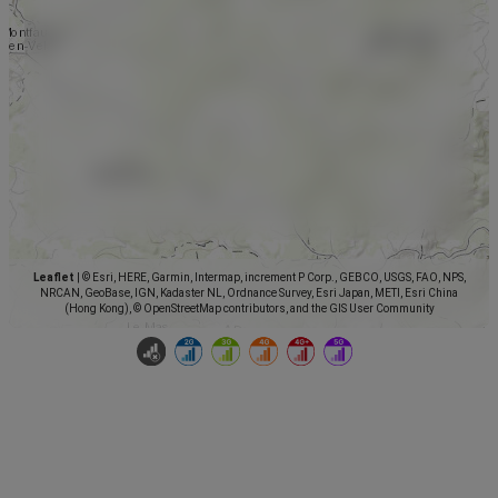
Leaflet
|
© Esri, HERE, Garmin, Intermap, increment P Corp., GEBCO, USGS, FAO, NPS,
NRCAN, GeoBase, IGN, Kadaster NL, Ordnance Survey, Esri Japan, METI, Esri China
(Hong Kong), © OpenStreetMap contributors, and the GIS User Community