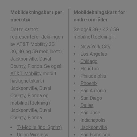
Mobildekningskart per
Mobildekningskart for
operatør
andre områder
Dette kartet
Se også 3G / 4G / 5G
representerer dekningen
mobilnettdekning i
:
av AT&T Mobility 2G,
New York City
3G, 4G og 5G mobilnett i
Los Angeles
Jacksonville, Duval
Chicago
County, Florida. Se også:
Houston
AT&T Mobility
mobilt
Philadelphia
hastighetskart i
Phoenix
Jacksonville, Duval
San Antonio
County, Florida og
San Diego
mobilnettdekning i
Dallas
Jacksonville, Duval
San Jose
County, Florida.
Indianapolis
T-Mobile (inc. Sprint)
Jacksonville
Union Wireless
San Francisco