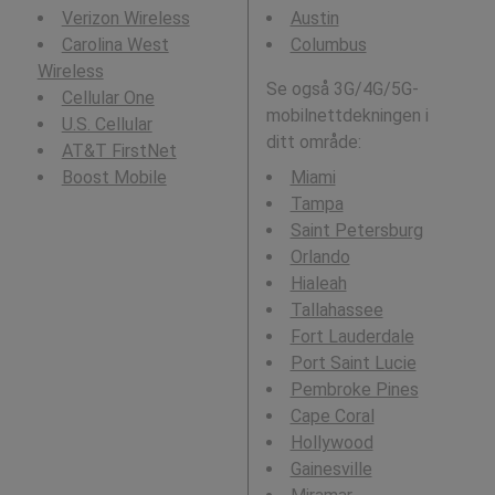
Verizon Wireless
Austin
Carolina West
Columbus
Wireless
Se også 3G/4G/5G-
Cellular One
mobilnettdekningen i
U.S. Cellular
ditt område:
AT&T FirstNet
Boost Mobile
Miami
Tampa
Saint Petersburg
Orlando
Hialeah
Tallahassee
Fort Lauderdale
Port Saint Lucie
Pembroke Pines
Cape Coral
Hollywood
Gainesville