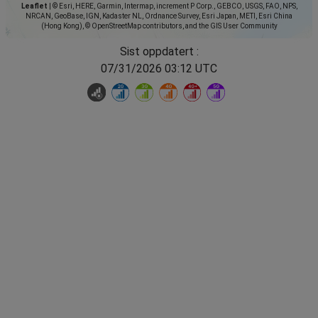
Leaflet
|
© Esri, HERE, Garmin, Intermap, increment P Corp., GEBCO, USGS, FAO, NPS,
NRCAN, GeoBase, IGN, Kadaster NL, Ordnance Survey, Esri Japan, METI, Esri China
(Hong Kong), © OpenStreetMap contributors, and the GIS User Community
Sist oppdatert :
07/31/2026 03:12 UTC