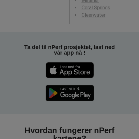
Miramar
Coral Springs
Clearwater
Ta del til nPerf prosjektet, last ned
vår app nå !
Hvordan fungerer nPerf
kartene?