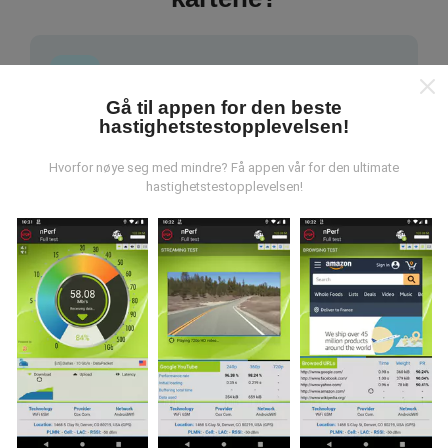
Gå til appen for den beste
hastighetstestopplevelsen!
Hvor kommer dataene fra?
Hvorfor nøye seg med mindre? Få appen vår for den ultimate
Dataene blir samlet inn fra tester utført av brukere av
hastighetstestopplevelsen!
nPerf-appen. Dette er tester utført under reelle
forhold, direkte i felt. Hvis du også vil involvere deg, er
alt du trenger å gjøre å laste ned nPerf-appen til
smarttelefonen.
Jo flere data det er, jo mer
omfattende blir kartene!
Hvordan gjøres oppdateringer?