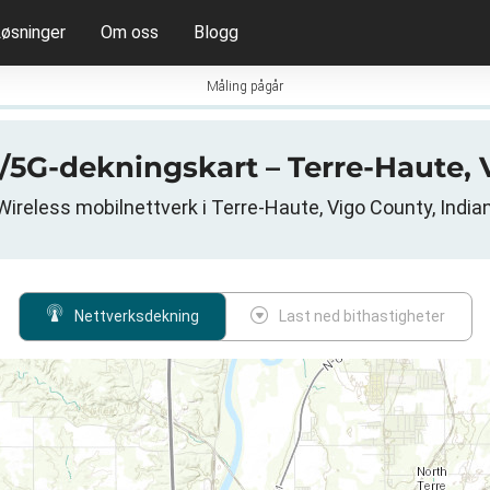
øsninger
Om oss
Blogg
Måling pågår
G/5G-dekningskart – Terre-Haute, 
Wireless mobilnettverk i Terre-Haute, Vigo County, India
Nettverksdekning
Last ned bithastigheter