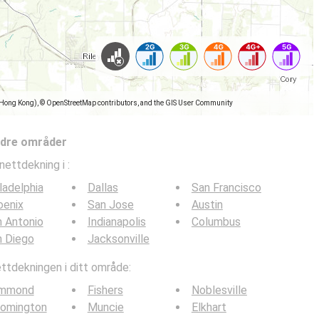
(Hong Kong), © OpenStreetMap contributors, and the GIS User Community
ndre områder
nettdekning i
:
ladelphia
Dallas
San Francisco
oenix
San Jose
Austin
 Antonio
Indianapolis
Columbus
n Diego
Jacksonville
tdekningen i ditt område:
mmond
Fishers
Noblesville
oomington
Muncie
Elkhart