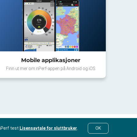
Mobile applikasjoner
Finn ut mer om nPerf-appen på Android og iOS
nPerf test
Lisensavtale for sluttbruker
.
OK