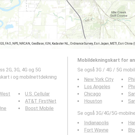
SGS, FAO, NPS, NRCAN, GeoBase, IGN, Kadaster NL, Ordnance Survey, Esri Japan, METI, Esri China 
Mobildekningskart for a
ss 2G, 3G, 4G og 5G
Se også 3G / 4G / 5G mobil
kart i og mobilnettdekning
New York City
Phi
Los Angeles
Ph
 West
U.S. Cellular
Chicago
San
AT&T FirstNet
Houston
Sa
 One
Boost Mobile
Se også 3G/4G/5G-mobilnet
Indianapolis
Ha
Fort Wayne
Bl