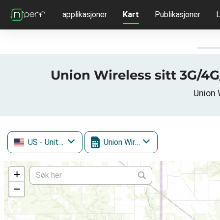
applikasjoner
Kart
Publikasjoner
L
Union Wireless sitt 3G/4
Union 
US
- United States
Union Wireless
+
−