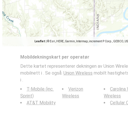
Leaflet
|
© Esri, HERE, Garmin, Intermap, increment P Corp., GEBCO, U
Mobildekningskart per operatør
Dette kartet representerer dekningen av Union Wirele
mobilnett i . Se også:
Union Wireless
mobilt hastighets
i .
T-Mobile (inc.
Verizon
Carolina
Sprint)
Wireless
Wireless
AT&T Mobility
Cellular