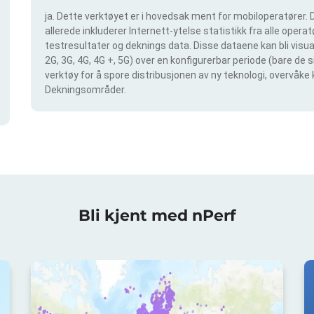
ja. Dette verktøyet er i hovedsak ment for mobiloperatører. D
allerede inkluderer Internett-ytelse statistikk fra alle operatø
testresultater og deknings data. Disse dataene kan bli visual
2G, 3G, 4G, 4G +, 5G) over en konfigurerbar periode (bare de 
verktøy for å spore distribusjonen av ny teknologi, overvåke 
Dekningsområder.
Bli kjent med nPerf