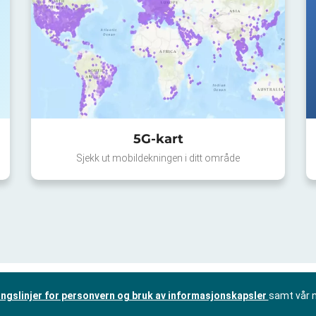
5G-kart
Sjekk ut mobildekningen i ditt område
ingslinjer for personvern og bruk av informasjonskapsler
samt vår 