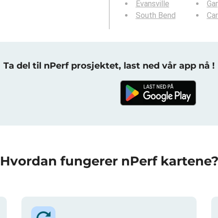
Evansville
Gar
South Bend
Ca
Ta del til nPerf prosjektet, last ned vår app nå !
Hvordan fungerer nPerf kartene