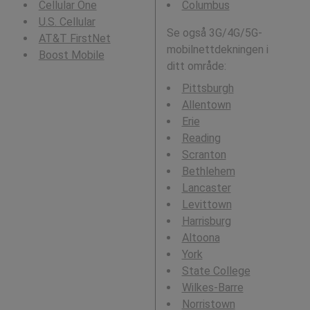
Cellular One
Columbus
U.S. Cellular
Se også 3G/4G/5G-
AT&T FirstNet
mobilnettdekningen i
Boost Mobile
ditt område:
Pittsburgh
Allentown
Erie
Reading
Scranton
Bethlehem
Lancaster
Levittown
Harrisburg
Altoona
York
State College
Wilkes-Barre
Norristown