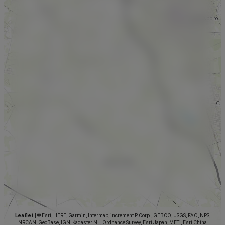
Leaflet
|
© Esri, HERE, Garmin, Intermap, increment P Corp., GEBCO, USGS, FAO, NPS,
NRCAN, GeoBase, IGN, Kadaster NL, Ordnance Survey, Esri Japan, METI, Esri China