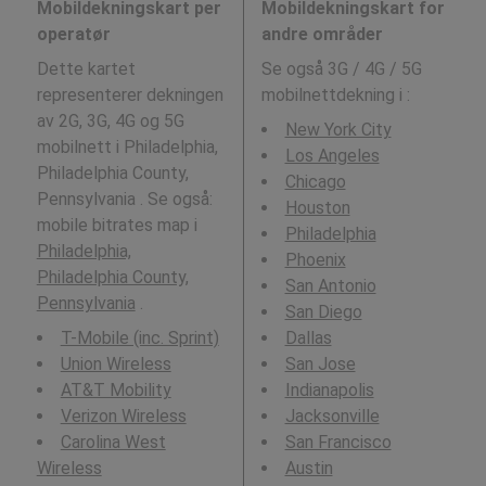
Mobildekningskart per
Mobildekningskart for
operatør
andre områder
Dette kartet
Se også 3G / 4G / 5G
representerer dekningen
mobilnettdekning i
:
av 2G, 3G, 4G og 5G
New York City
mobilnett i Philadelphia,
Los Angeles
Philadelphia County,
Chicago
Pennsylvania . Se også:
Houston
mobile bitrates map i
Philadelphia
Philadelphia,
Phoenix
Philadelphia County,
San Antonio
Pennsylvania
.
San Diego
T-Mobile (inc. Sprint)
Dallas
Union Wireless
San Jose
AT&T Mobility
Indianapolis
Verizon Wireless
Jacksonville
Carolina West
San Francisco
Wireless
Austin