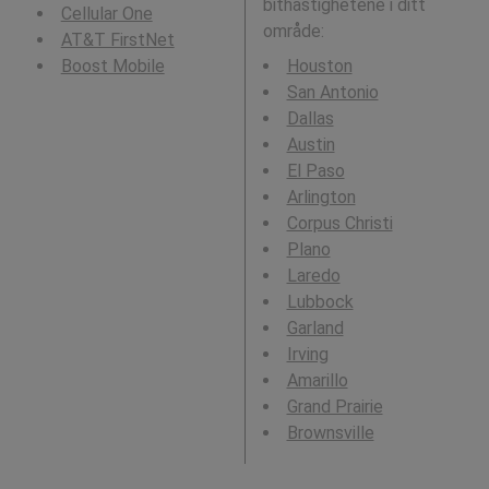
bithastighetene i ditt
Cellular One
område:
AT&T FirstNet
Boost Mobile
Houston
San Antonio
Dallas
Austin
El Paso
Arlington
Corpus Christi
Plano
Laredo
Lubbock
Garland
Irving
Amarillo
Grand Prairie
Brownsville