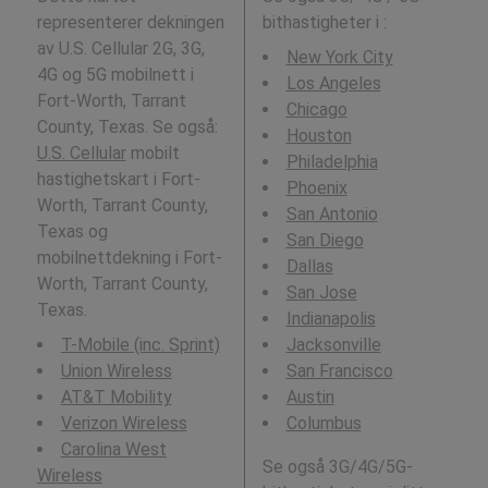
representerer dekningen
bithastigheter i
:
av U.S. Cellular 2G, 3G,
New York City
4G og 5G mobilnett i
Los Angeles
Fort-Worth, Tarrant
Chicago
County, Texas. Se også:
Houston
U.S. Cellular
mobilt
Philadelphia
hastighetskart i Fort-
Phoenix
Worth, Tarrant County,
San Antonio
Texas og
San Diego
mobilnettdekning i Fort-
Dallas
Worth, Tarrant County,
San Jose
Texas.
Indianapolis
T-Mobile (inc. Sprint)
Jacksonville
Union Wireless
San Francisco
AT&T Mobility
Austin
Verizon Wireless
Columbus
Carolina West
Se også 3G/4G/5G-
Wireless