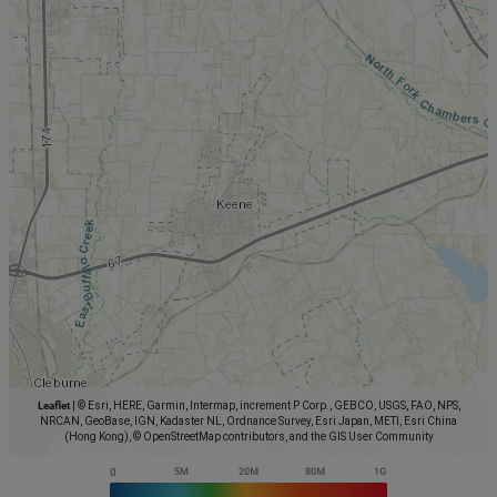
Leaflet
|
© Esri, HERE, Garmin, Intermap, increment P Corp., GEBCO, USGS, FAO, NPS,
NRCAN, GeoBase, IGN, Kadaster NL, Ordnance Survey, Esri Japan, METI, Esri China
(Hong Kong), © OpenStreetMap contributors, and the GIS User Community