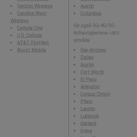
Verizon Wireless
Austin
Carolina West
Columbus
Wireless
Se også 3G/4G/5G-
Cellular One
bithastighetene i ditt
U.S. Cellular
område:
AT&T FirstNet
Boost Mobile
San Antonio
Dallas
Austin
Fort Worth
El Paso
Arlington
Corpus Christi
Plano
Laredo
Lubbock
Garland
Irving