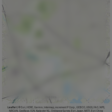
Leaflet
|
© Esri, HERE, Garmin, Intermap, increment P Corp., GEBCO, USGS, FAO, NPS,
NRCAN, GeoBase, IGN, Kadaster NL, Ordnance Survey, Esri Japan, METI, Esri China