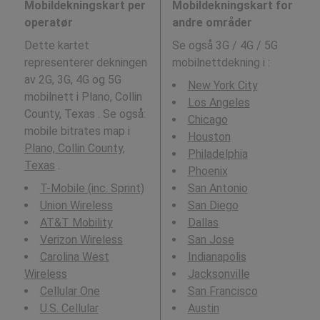
Mobildekningskart per
Mobildekningskart for
operatør
andre områder
Dette kartet
Se også 3G / 4G / 5G
representerer dekningen
mobilnettdekning i
:
av 2G, 3G, 4G og 5G
New York City
mobilnett i Plano, Collin
Los Angeles
County, Texas . Se også:
Chicago
mobile bitrates map i
Houston
Plano, Collin County,
Philadelphia
Texas
.
Phoenix
T-Mobile (inc. Sprint)
San Antonio
Union Wireless
San Diego
AT&T Mobility
Dallas
Verizon Wireless
San Jose
Carolina West
Indianapolis
Wireless
Jacksonville
Cellular One
San Francisco
U.S. Cellular
Austin