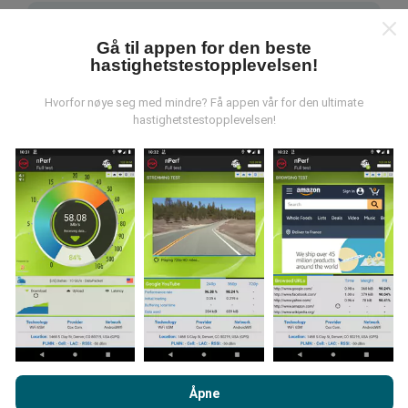
Gå til appen for den beste
hastighetstestopplevelsen!
Hvor kommer dataene fra?
Hvorfor nøye seg med mindre? Få appen vår for den ultimate
hastighetstestopplevelsen!
Dataene blir samlet inn fra tester utført av brukere av
nPerf-appen. Dette er tester utført under reelle
forhold, direkte i felt. Hvis du også vil involvere deg, er
alt du trenger å gjøre å laste ned nPerf-appen til
smarttelefonen.
Jo flere data det er, jo mer
omfattende blir kartene!
Ved å bla gjennom nPerf.com, samtykker du til vår
retningslinjer
Hvordan gjøres oppdateringer?
for personvern og bruk av informasjonskapsler
samt vår nPerf
Åpne