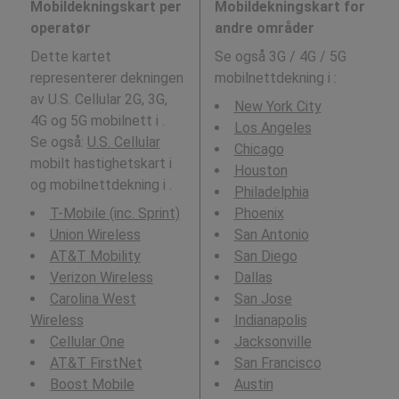
Mobildekningskart per
Mobildekningskart for
operatør
andre områder
Dette kartet
Se også 3G / 4G / 5G
representerer dekningen
mobilnettdekning i
:
av U.S. Cellular 2G, 3G,
New York City
4G og 5G mobilnett i .
Los Angeles
Se også:
U.S. Cellular
Chicago
mobilt hastighetskart i
Houston
og mobilnettdekning i .
Philadelphia
T-Mobile (inc. Sprint)
Phoenix
Union Wireless
San Antonio
AT&T Mobility
San Diego
Verizon Wireless
Dallas
Carolina West
San Jose
Wireless
Indianapolis
Cellular One
Jacksonville
AT&T FirstNet
San Francisco
Boost Mobile
Austin