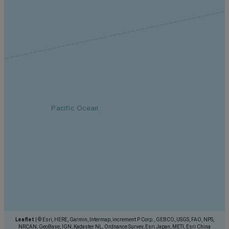
Leaflet
|
© Esri, HERE, Garmin, Intermap, increment P Corp., GEBCO, USGS, FAO, NPS,
NRCAN, GeoBase, IGN, Kadaster NL, Ordnance Survey, Esri Japan, METI, Esri China