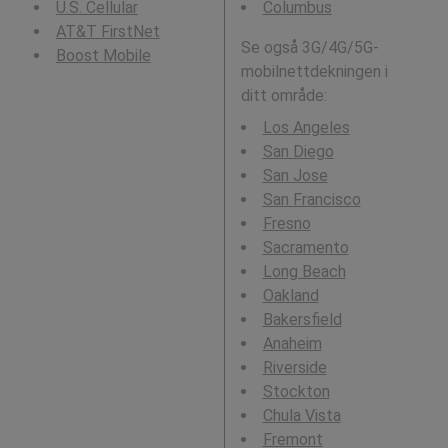
U.S. Cellular
Columbus
AT&T FirstNet
Se også 3G/4G/5G-
Boost Mobile
mobilnettdekningen i
ditt område:
Los Angeles
San Diego
San Jose
San Francisco
Fresno
Sacramento
Long Beach
Oakland
Bakersfield
Anaheim
Riverside
Stockton
Chula Vista
Fremont