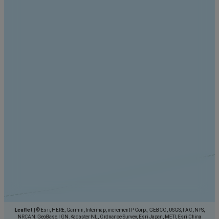
Leaflet
|
© Esri, HERE, Garmin, Intermap, increment P Corp., GEBCO, USGS, FAO, NPS,
NRCAN, GeoBase, IGN, Kadaster NL, Ordnance Survey, Esri Japan, METI, Esri China