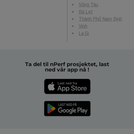
Vũng Tàu
Ðà Lạt
Thành Phố Nam Định
Vinh
La Gi
Ta del til nPerf prosjektet, last
ned vår app nå !