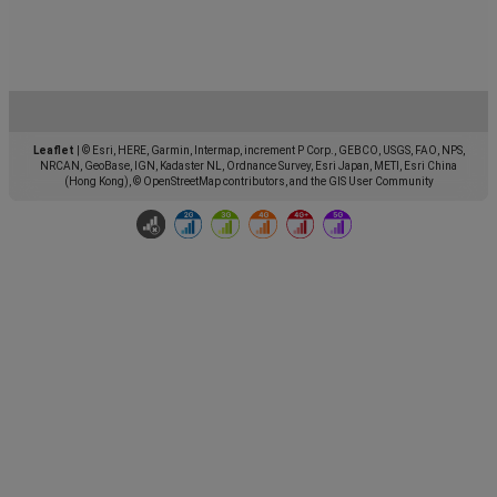
Leaflet
|
© Esri, HERE, Garmin, Intermap, increment P Corp., GEBCO, USGS, FAO, NPS,
NRCAN, GeoBase, IGN, Kadaster NL, Ordnance Survey, Esri Japan, METI, Esri China
(Hong Kong), © OpenStreetMap contributors, and the GIS User Community