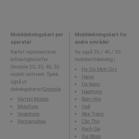
Mobildekningskart per
Mobildekningskart for
operatør
andre områder
Kartet representerer
Se også 3G / 4G / 5G
bithastigheterfor
mobilnettdekning i
:
Gmobile 2G, 3G, 4G, 5G
Ho Chi Minh City
mobilt nettverk. Sjekk
Hanoi
også ut
Da Nang
dekningskartet
Gmobile
Haiphong
Viettel Mobile
Biên Hòa
Mobifone
Huế
Vinaphone
Nha Trang
Vietnamobile
Cần Thơ
Rạch Giá
Qui Nhon