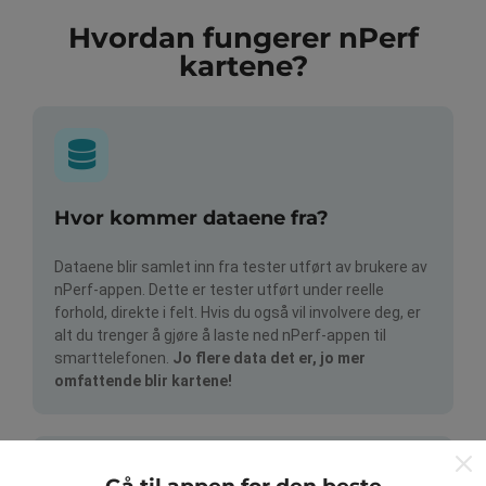
Hvordan fungerer nPerf
kartene?
Hvor kommer dataene fra?
Dataene blir samlet inn fra tester utført av brukere av
nPerf-appen. Dette er tester utført under reelle
forhold, direkte i felt. Hvis du også vil involvere deg, er
alt du trenger å gjøre å laste ned nPerf-appen til
smarttelefonen.
Jo flere data det er, jo mer
omfattende blir kartene!