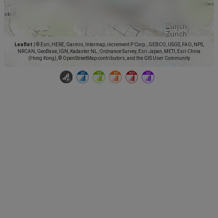
Leaflet
|
© Esri, HERE, Garmin, Intermap, increment P Corp., GEBCO, USGS, FAO, NPS,
NRCAN, GeoBase, IGN, Kadaster NL, Ordnance Survey, Esri Japan, METI, Esri China
(Hong Kong), © OpenStreetMap contributors, and the GIS User Community