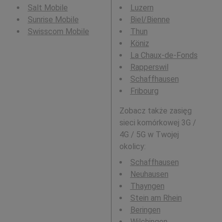
Salt Mobile
Luzern
Sunrise Mobile
Biel/Bienne
Swisscom Mobile
Thun
Köniz
La Chaux-de-Fonds
Rapperswil
Schaffhausen
Fribourg
Zobacz także zasięg
sieci komórkowej 3G /
4G / 5G w Twojej
okolicy:
Schaffhausen
Neuhausen
Thayngen
Stein am Rhein
Beringen
Wilchingen