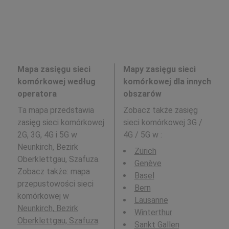
Mapa zasięgu sieci
Mapy zasięgu sieci
komórkowej według
komórkowej dla innych
operatora
obszarów
Ta mapa przedstawia
Zobacz także zasięg
zasięg sieci komórkowej
sieci komórkowej 3G /
2G, 3G, 4G i 5G w
4G / 5G w
:
Neunkirch, Bezirk
Zürich
Oberklettgau, Szafuza.
Genève
Zobacz także: mapa
Basel
przepustowości sieci
Bern
komórkowej w
Lausanne
Neunkirch, Bezirk
Winterthur
Oberklettgau, Szafuza
.
Sankt Gallen