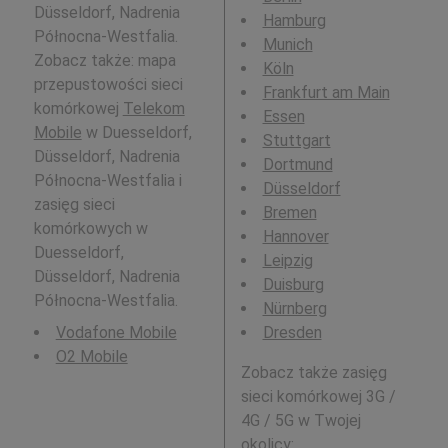
Düsseldorf, Nadrenia
Hamburg
Północna-Westfalia.
Munich
Zobacz także: mapa
Köln
przepustowości sieci
Frankfurt am Main
komórkowej
Telekom
Essen
Mobile
w Duesseldorf,
Stuttgart
Düsseldorf, Nadrenia
Dortmund
Północna-Westfalia i
Düsseldorf
zasięg sieci
Bremen
komórkowych w
Hannover
Duesseldorf,
Leipzig
Düsseldorf, Nadrenia
Duisburg
Północna-Westfalia.
Nürnberg
Vodafone Mobile
Dresden
O2 Mobile
Zobacz także zasięg
sieci komórkowej 3G /
4G / 5G w Twojej
okolicy: