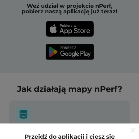
Weź udział w projekcie nPerf,
pobierz naszą aplikację już teraz!
Jak działają mapy nPerf?
Skąd pochodzą dane?
Przejdź do aplikacji i ciesz się