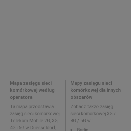
Mapa zasięgu sieci
Mapy zasięgu sieci
komórkowej według
komórkowej dla innych
operatora
obszarów
Ta mapa przedstawia
Zobacz także zasięg
zasięg sieci komórkowej
sieci komórkowej 3G /
Telekom Mobile 2G, 3G,
4G / 5G w
:
4G i 5G w Duesseldorf,
Berlin