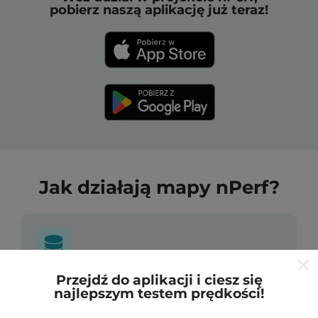
pobierz naszą aplikację już teraz!
Jak działają mapy nPerf?
Przejdź do aplikacji i ciesz się
Skąd pochodzą dane?
najlepszym testem prędkości!