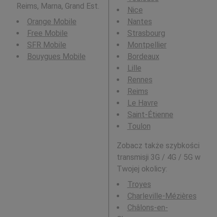
Reims, Marna, Grand Est.
Nice
Orange Mobile
Nantes
Free Mobile
Strasbourg
SFR Mobile
Montpellier
Bouygues Mobile
Bordeaux
Lille
Rennes
Reims
Le Havre
Saint-Étienne
Toulon
Zobacz także szybkości
transmisji 3G / 4G / 5G w
Twojej okolicy:
Troyes
Charleville-Mézières
Châlons-en-