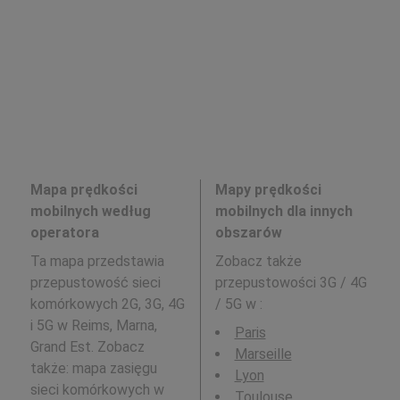
Mapa prędkości
Mapy prędkości
mobilnych według
mobilnych dla innych
operatora
obszarów
Ta mapa przedstawia
Zobacz także
przepustowość sieci
przepustowości 3G / 4G
komórkowych 2G, 3G, 4G
/ 5G w
:
i 5G w Reims, Marna,
Paris
Grand Est. Zobacz
Marseille
także: mapa zasięgu
Lyon
sieci komórkowych w
Toulouse