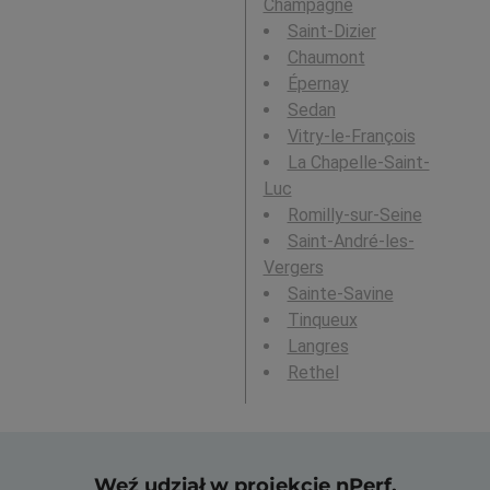
Champagne
Saint-Dizier
Chaumont
Épernay
Sedan
Vitry-le-François
La Chapelle-Saint-
Luc
Romilly-sur-Seine
Saint-André-les-
Vergers
Sainte-Savine
Tinqueux
Langres
Rethel
Weź udział w projekcie nPerf,