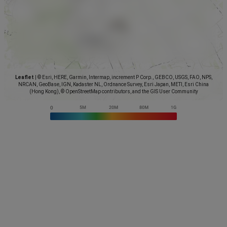
Leaflet
|
© Esri, HERE, Garmin, Intermap, increment P Corp., GEBCO, USGS, FAO, NPS,
NRCAN, GeoBase, IGN, Kadaster NL, Ordnance Survey, Esri Japan, METI, Esri China
(Hong Kong), © OpenStreetMap contributors, and the GIS User Community