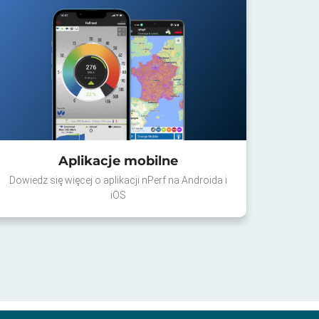
Aplikacje mobilne
Dowiedz się więcej o aplikacji nPerf na Androida i
iOS