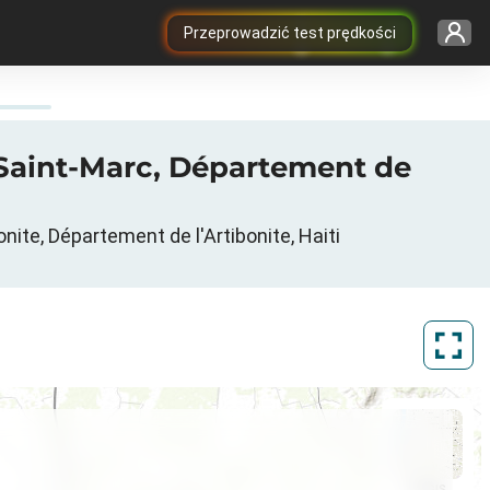
Przeprowadzić test prędkości
 Saint-Marc, Département de
te, Département de l'Artibonite, Haiti
ArcGIS