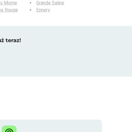
os Morne
Grande Saline
se Rouge
Ennery
ż teraz!