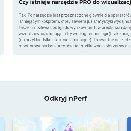
Czy istnieje narzędzie PRO do wizualizac
Tak. To narzędzie jest przeznaczone głównie dla operator
istniejącym kokpitem, który zawiera już statystyki wydajno
także umożliwia dostęp do wyników testów prędkości i da
wizualizować, stosując filtry według technologii (brak zasię
(na przykład tylko ostatnie 2 miesiące). To świetne narzędz
monitorowania konkurentów i identyfikowania obszarów o s
Odkryj nPerf