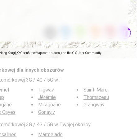
(Hong Kong), © OpenStreetMap contributors, and the GIS User Community
rkowej dla innych obszarów
 komórkowej 3G / 4G / 5G w
:
cmel
Tigwav
Saint-Marc
ap
Jérémie
Thomazeau
ogâne
Miragoâne
Grangwav
s Cayes
Gonayiv
komórkowej 3G / 4G / 5G w Twojej okolicy:
salines
Marmelade