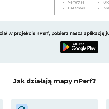
Verrettes
Gr
Désarmes
An
iał w projekcie nPerf, pobierz naszą aplikację ju
Jak działają mapy nPerf?