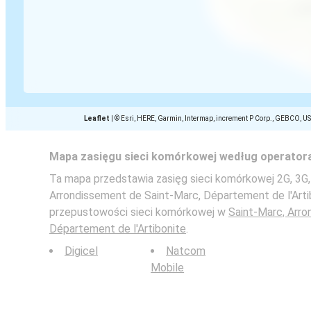
Leaflet
|
© Esri, HERE, Garmin, Intermap, increment P Corp., GEBCO, U
Mapa zasięgu sieci komórkowej według operator
Ta mapa przedstawia zasięg sieci komórkowej 2G, 3G,
Arrondissement de Saint-Marc, Département de l'Arti
przepustowości sieci komórkowej w
Saint-Marc, Arro
Département de l'Artibonite
.
Digicel
Natcom
Mobile