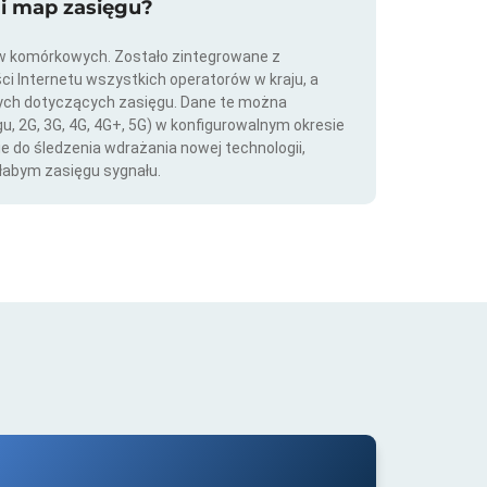
ji map zasięgu?
ów komórkowych. Zostało zintegrowane z
ści Internetu wszystkich operatorów w kraju, a
nych dotyczących zasięgu. Dane te można
gu, 2G, 3G, 4G, 4G+, 5G) w konfigurowalnym okresie
ie do śledzenia wdrażania nowej technologii,
łabym zasięgu sygnału.