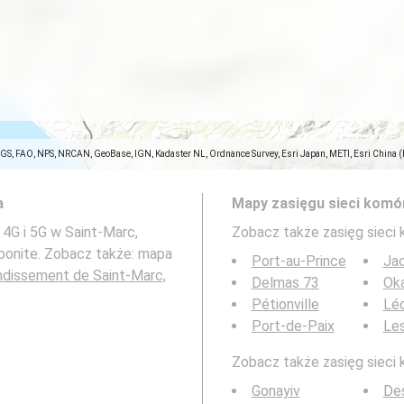
SGS, FAO, NPS, NRCAN, GeoBase, IGN, Kadaster NL, Ordnance Survey, Esri Japan, METI, Esri China 
a
Mapy zasięgu sieci komó
 4G i 5G w Saint-Marc,
Zobacz także zasięg sieci
bonite. Zobacz także: mapa
Port-au-Prince
Ja
ndissement de Saint-Marc,
Delmas 73
Ok
Pétionville
Lé
Port-de-Paix
Le
Zobacz także zasięg sieci 
Gonayiv
Des