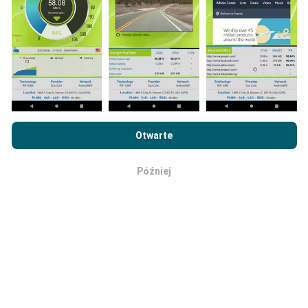
Jaka jest ich wiarygodność i
dokładność?
Przeglądając witrynę nPerf.com, wyrażasz zgodę na naszą
Politykę prywatności i plików cookie
, jak również na
Umowę
Testy przeprowadzane są na urządzeniach
Otwarte
licencyjną użytkownika końcowego
testu nPerf.
użytkowników. Precyzja geolokalizacji zależy od
jakości odbioru sygnału GPS w momencie
Później
wykonywania testu. W przypadku danych zasięgu
OK
zachowujemy tylko testy z maksymalną dokładnością
geolokalizacji wynoszącą
50 metrów
. W przypadku
przepustowości pobierania próg ten zwiększany jest
do 200 metrów.