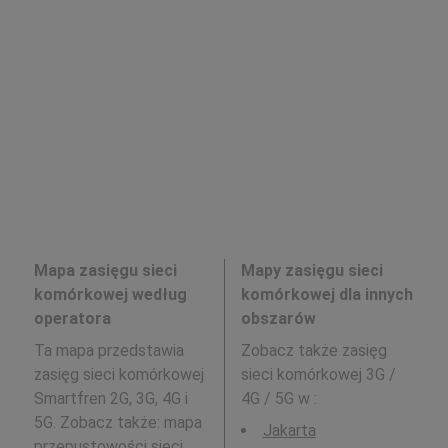
Mapa zasięgu sieci
Mapy zasięgu sieci
komórkowej według
komórkowej dla innych
operatora
obszarów
Ta mapa przedstawia
Zobacz także zasięg
zasięg sieci komórkowej
sieci komórkowej 3G /
Smartfren 2G, 3G, 4G i
4G / 5G w
:
5G. Zobacz także: mapa
Jakarta
przepustowości sieci