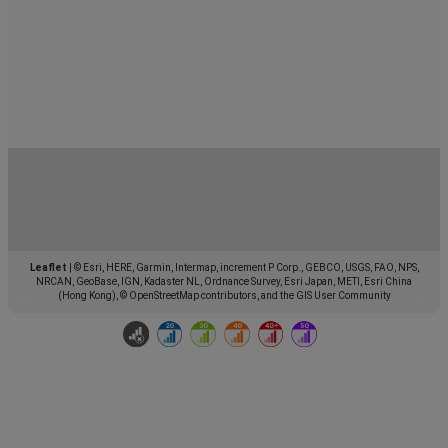
Leaflet
|
© Esri, HERE, Garmin, Intermap, increment P Corp., GEBCO, USGS, FAO, NPS,
NRCAN, GeoBase, IGN, Kadaster NL, Ordnance Survey, Esri Japan, METI, Esri China
(Hong Kong), © OpenStreetMap contributors, and the GIS User Community