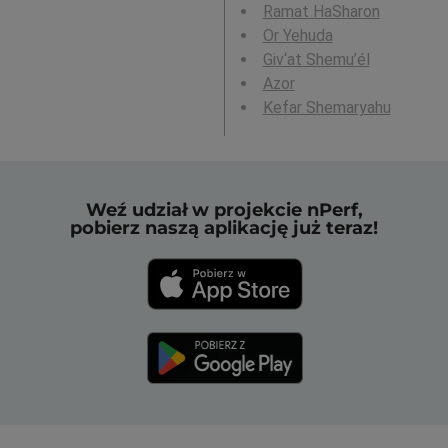
Ramat HaSharon
Or Yehuda
Giv‘at Shemu’él
Azor
Kefar Shemaryahu
Weź udział w projekcie nPerf,
pobierz naszą aplikację już teraz!