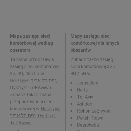
Mapa zasięgu sieci
Mapy zasięgu sieci
komórkowej według
komórkowej dla innych
operatora
obszarów
Ta mapa przedstawia
Zobacz także zasięg
zasięg sieci komórkowej
sieci komórkowej 3G /
2G, 3G, 4G i 5G w
4G / 5G w
:
Herzliyya, נפת תל אביב,
Jerusalem
Dystrykt Tel-Awiwu.
Haifa
Zobacz także: mapa
Tel Aviv
przepustowości sieci
Ashdod
komórkowej w
Herzliyya,
Rishon LeẔiyyon
נפת תל אביב, Dystrykt
Petaẖ Tiqwa
Tel-Awiwu
.
Beersheba