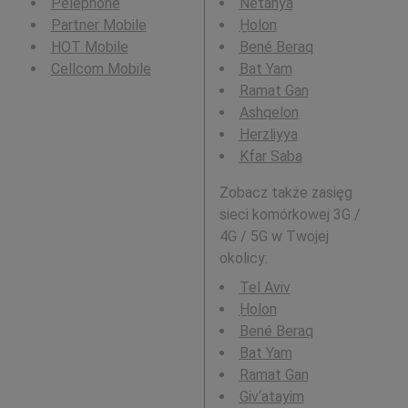
Pelephone
Netanya
Partner Mobile
H̱olon
HOT Mobile
Bené Beraq
Cellcom Mobile
Bat Yam
Ramat Gan
Ashqelon
Herzliyya
Kfar Saba
Zobacz także zasięg
sieci komórkowej 3G /
4G / 5G w Twojej
okolicy:
Tel Aviv
H̱olon
Bené Beraq
Bat Yam
Ramat Gan
Giv‘atayim