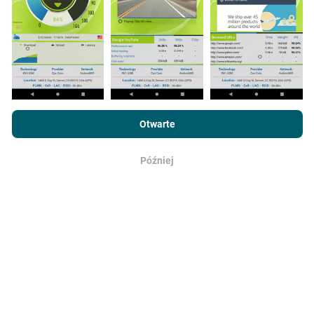
Jak przeprowadzane są
aktualizacje?
Mapy zasięgu sieci są co godzinę automatycznie
aktualizowane przez bota. Mapy prędkości są
Przeglądając witrynę nPerf.com, wyrażasz zgodę na naszą
aktualizowane
co 15 minut
. Dane są wyświetlane
Politykę prywatności i plików cookie
, jak również na
Umowę
Otwarte
przez dwa lata. Po dwóch latach najstarsze dane są
licencyjną użytkownika końcowego
testu nPerf.
usuwane z map raz w miesiącu.
Później
OK
Jaka jest ich wiarygodność i
dokładność?
Testy przeprowadzane są na urządzeniach