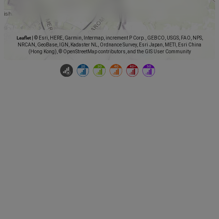
Leaflet
|
© Esri, HERE, Garmin, Intermap, increment P Corp., GEBCO, USGS, FAO, NPS,
NRCAN, GeoBase, IGN, Kadaster NL, Ordnance Survey, Esri Japan, METI, Esri China
(Hong Kong), © OpenStreetMap contributors, and the GIS User Community