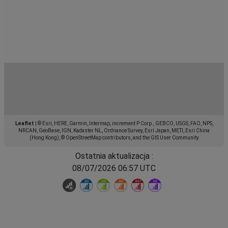
Leaflet
|
© Esri, HERE, Garmin, Intermap, increment P Corp., GEBCO, USGS, FAO, NPS,
NRCAN, GeoBase, IGN, Kadaster NL, Ordnance Survey, Esri Japan, METI, Esri China
(Hong Kong), © OpenStreetMap contributors, and the GIS User Community
Ostatnia aktualizacja :
08/07/2026 06:57 UTC