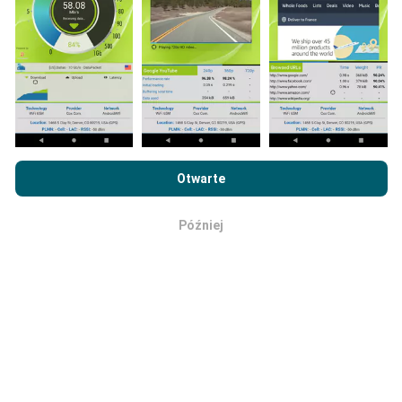
Jaka jest ich wiarygodność i
dokładność?
Testy przeprowadzane są na urządzeniach
użytkowników. Precyzja geolokalizacji zależy od
Przeglądając witrynę nPerf.com, wyrażasz zgodę na naszą
jakości odbioru sygnału GPS w momencie
Politykę prywatności i plików cookie
, jak również na
Umowę
Otwarte
wykonywania testu. W przypadku danych zasięgu
licencyjną użytkownika końcowego
testu nPerf.
zachowujemy tylko testy z maksymalną dokładnością
geolokalizacji wynoszącą
50 metrów
. W przypadku
Później
OK
przepustowości pobierania próg ten zwiększany jest
do 200 metrów.
Jak można uzyskać surowe dane?