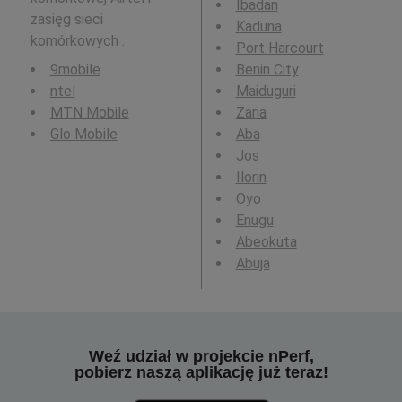
Ibadan
zasięg sieci
Kaduna
komórkowych .
Port Harcourt
9mobile
Benin City
ntel
Maiduguri
MTN Mobile
Zaria
Glo Mobile
Aba
Jos
Ilorin
Oyo
Enugu
Abeokuta
Abuja
Weź udział w projekcie nPerf,
pobierz naszą aplikację już teraz!