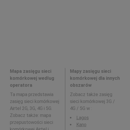
Mapa zasięgu sieci
Mapy zasięgu sieci
komórkowej według
komórkowej dla innych
operatora
obszarów
Ta mapa przedstawia
Zobacz także zasięg
zasięg sieci komórkowej
sieci komórkowej 3G /
Airtel 2G, 3G, 4G i 5G.
4G / 5G w
:
Zobacz także: mapa
Lagos
przepustowości sieci
Kano
komórkowej
Airtel
i