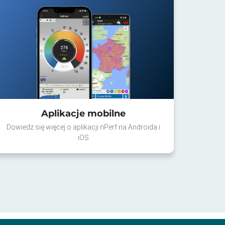
Aplikacje mobilne
Dowiedz się więcej o aplikacji nPerf na Androida i
iOS