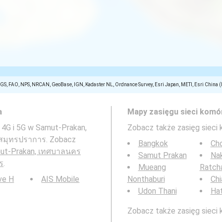
SGS, FAO, NPS, NRCAN, GeoBase, IGN, Kadaster NL, Ordnance Survey, Esri Japan, METI, Esri China 
a
Mapy zasięgu sieci komó
 4G i 5G w Samut-Prakan,
Zobacz także zasięg sieci
สมุทรปราการ. Zobacz
Bangkok
Cho
ut-Prakan, เทศบาลนคร
Samut Prakan
Na
ร
.
Mueang
Ratch
ve H
AIS Mobile
Nonthaburi
Chi
Udon Thani
Hat
Zobacz także zasięg sieci 