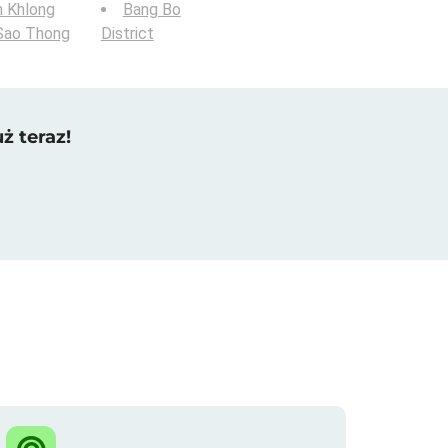
n Khlong
Bang Bo
Sao Thong
District
ż teraz!