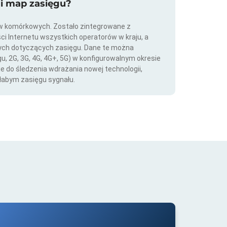
ji map zasięgu?
ów komórkowych. Zostało zintegrowane z
ści Internetu wszystkich operatorów w kraju, a
nych dotyczących zasięgu. Dane te można
gu, 2G, 3G, 4G, 4G+, 5G) w konfigurowalnym okresie
ie do śledzenia wdrażania nowej technologii,
łabym zasięgu sygnału.