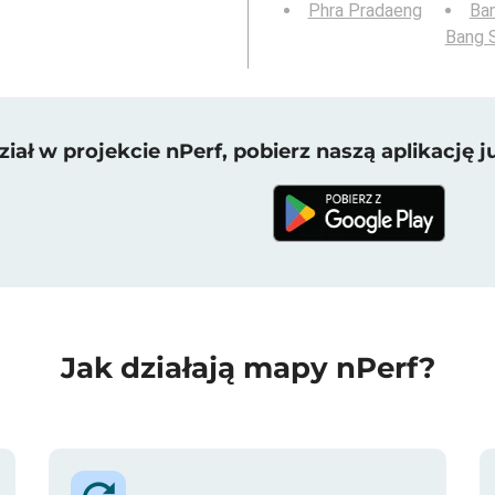
Phra Pradaeng
Ba
Bang 
iał w projekcie nPerf, pobierz naszą aplikację ju
Jak działają mapy nPerf?