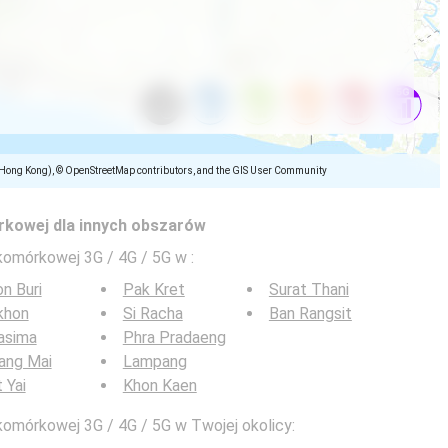
(Hong Kong), © OpenStreetMap contributors, and the GIS User Community
rkowej dla innych obszarów
 komórkowej 3G / 4G / 5G w
:
n Buri
Pak Kret
Surat Thani
khon
Si Racha
Ban Rangsit
asima
Phra Pradaeng
ang Mai
Lampang
 Yai
Khon Kaen
komórkowej 3G / 4G / 5G w Twojej okolicy: