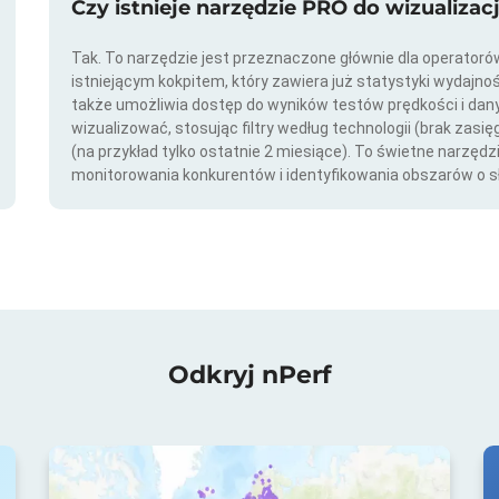
Czy istnieje narzędzie PRO do wizualizac
Tak. To narzędzie jest przeznaczone głównie dla operator
istniejącym kokpitem, który zawiera już statystyki wydajno
także umożliwia dostęp do wyników testów prędkości i da
wizualizować, stosując filtry według technologii (brak zasię
(na przykład tylko ostatnie 2 miesiące). To świetne narzędz
monitorowania konkurentów i identyfikowania obszarów o s
Odkryj nPerf