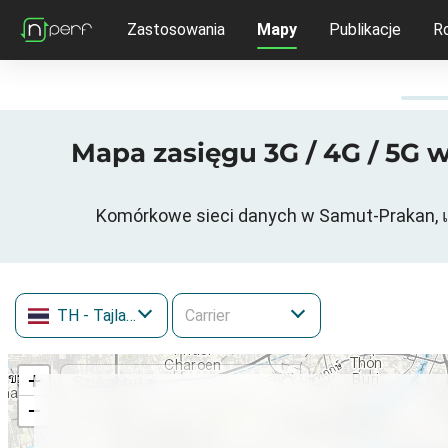
Zastosowania
Mapy
Publikacje
R
Mapa zasięgu 3G / 4G / 5G w
Komórkowe sieci danych w Samut-Prakan, 
TH
- Tajlandia
+
−