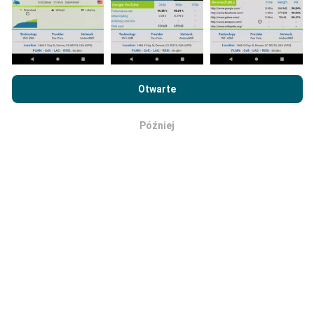
Mapy zasięgu sieci są co godzinę automatycznie
aktualizowane przez bota. Mapy prędkości są
aktualizowane
co 15 minut
. Dane są wyświetlane
Przeglądając witrynę nPerf.com, wyrażasz zgodę na naszą
przez dwa lata. Po dwóch latach najstarsze dane są
Politykę prywatności i plików cookie
, jak również na
Umowę
usuwane z map raz w miesiącu.
Otwarte
licencyjną użytkownika końcowego
testu nPerf.
Później
OK
Jaka jest ich wiarygodność i
dokładność?
Testy przeprowadzane są na urządzeniach
użytkowników. Precyzja geolokalizacji zależy od
jakości odbioru sygnału GPS w momencie
wykonywania testu. W przypadku danych zasięgu
zachowujemy tylko testy z maksymalną dokładnością