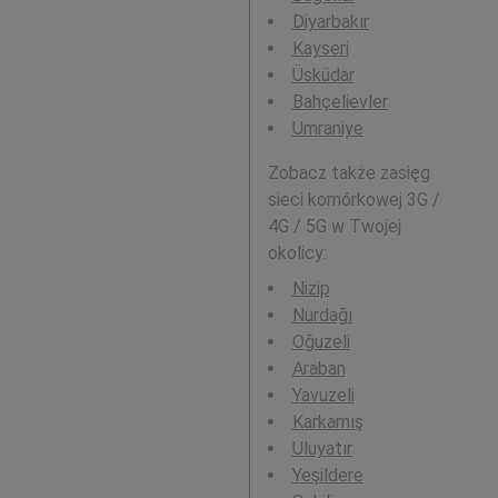
Diyarbakır
Kayseri
Üsküdar
Bahçelievler
Umraniye
Zobacz także zasięg
sieci komórkowej 3G /
4G / 5G w Twojej
okolicy:
Nizip
Nurdağı
Oğuzeli
Araban
Yavuzeli
Karkamış
Uluyatır
Yeşildere