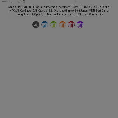
Leaflet
|
© Esri, HERE, Garmin, Intermap, increment P Corp., GEBCO, USGS, FAO, NPS,
NRCAN, GeoBase, IGN, Kadaster NL, Ordnance Survey, Esri Japan, METI, Esri China
(Hong Kong), © OpenStreetMap contributors, and the GIS User Community