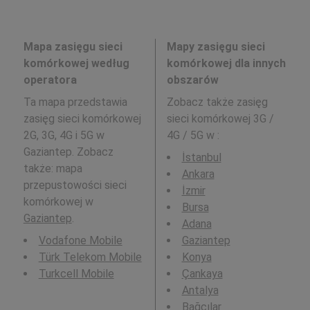
Mapa zasięgu sieci
Mapy zasięgu sieci
komórkowej według
komórkowej dla innych
operatora
obszarów
Ta mapa przedstawia
Zobacz także zasięg
zasięg sieci komórkowej
sieci komórkowej 3G /
2G, 3G, 4G i 5G w
4G / 5G w
:
Gaziantep. Zobacz
İstanbul
także: mapa
Ankara
przepustowości sieci
İzmir
komórkowej w
Bursa
Gaziantep
.
Adana
Vodafone Mobile
Gaziantep
Türk Telekom Mobile
Konya
Turkcell Mobile
Çankaya
Antalya
Bağcılar