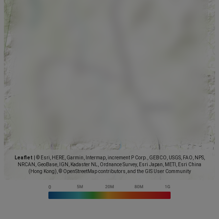
Leaflet
|
© Esri, HERE, Garmin, Intermap, increment P Corp., GEBCO, USGS, FAO, NPS,
NRCAN, GeoBase, IGN, Kadaster NL, Ordnance Survey, Esri Japan, METI, Esri China
(Hong Kong), © OpenStreetMap contributors, and the GIS User Community