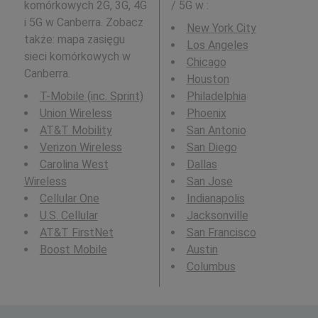
komórkowych 2G, 3G, 4G
/ 5G w
:
i 5G w Canberra. Zobacz
New York City
także: mapa zasięgu
Los Angeles
sieci komórkowych w
Chicago
Canberra.
Houston
T-Mobile (inc. Sprint)
Philadelphia
Union Wireless
Phoenix
AT&T Mobility
San Antonio
Verizon Wireless
San Diego
Carolina West
Dallas
Wireless
San Jose
Cellular One
Indianapolis
U.S. Cellular
Jacksonville
AT&T FirstNet
San Francisco
Boost Mobile
Austin
Columbus