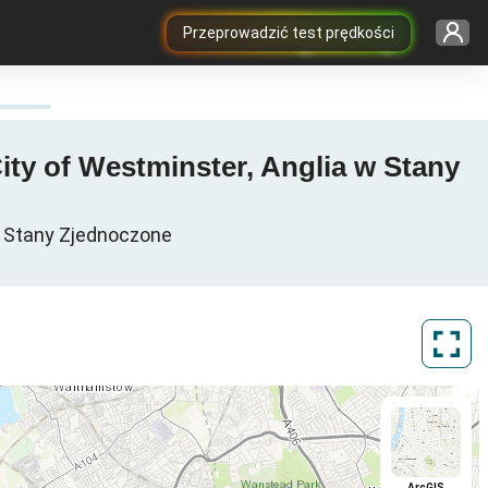
Przeprowadzić test prędkości
ity of Westminster, Anglia w Stany
a, Stany Zjednoczone
ArcGIS