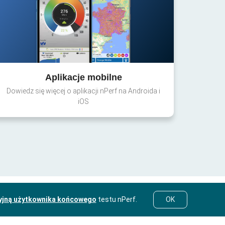
Aplikacje mobilne
Dowiedz się więcej o aplikacji nPerf na Androida i
iOS
yjną użytkownika końcowego
testu nPerf.
OK