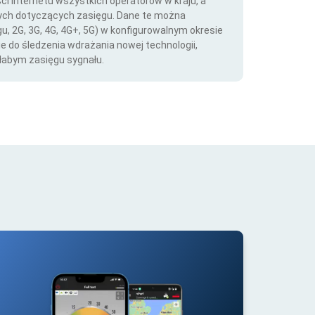
ści Internetu wszystkich operatorów w kraju, a
nych dotyczących zasięgu. Dane te można
gu, 2G, 3G, 4G, 4G+, 5G) w konfigurowalnym okresie
ie do śledzenia wdrażania nowej technologii,
łabym zasięgu sygnału.