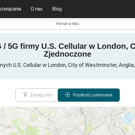
ozwiązania
O nas
Blog
Pomiar w toku
 / 5G firmy U.S. Cellular w London, C
Zjednoczone
ch U.S. Cellular w London, City of Westminster, Angli
Zasięg sieci
Prędkość pobierania