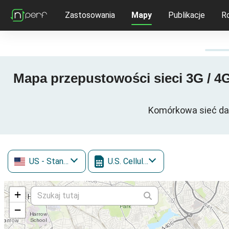
Zastosowania
Mapy
Publikacje
R
Mapa przepustowości sieci 3G / 4G
Komórkowa sieć dany
US
- Stany Zjednoczone
U.S. Cellular
+
−