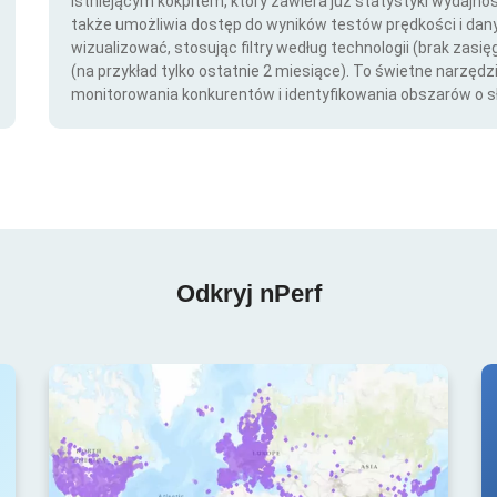
istniejącym kokpitem, który zawiera już statystyki wydajno
także umożliwia dostęp do wyników testów prędkości i da
wizualizować, stosując filtry według technologii (brak zasię
(na przykład tylko ostatnie 2 miesiące). To świetne narzędz
monitorowania konkurentów i identyfikowania obszarów o s
Odkryj nPerf