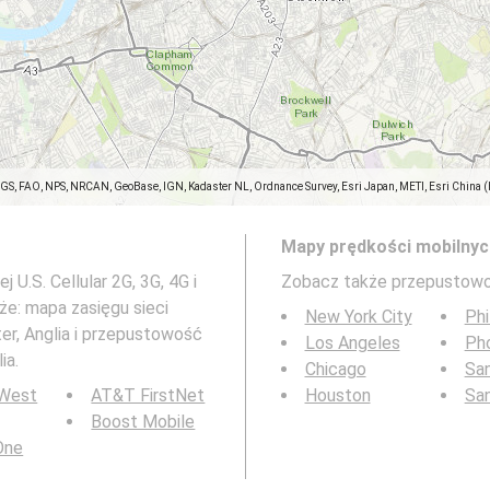
SGS, FAO, NPS, NRCAN, GeoBase, IGN, Kadaster NL, Ordnance Survey, Esri Japan, METI, Esri China 
Mapy prędkości mobilnyc
.S. Cellular 2G, 3G, 4G i
Zobacz także przepustowo
że: mapa zasięgu sieci
New York City
Phi
er, Anglia i przepustowość
Los Angeles
Ph
ia.
Chicago
San
 West
AT&T FirstNet
Houston
Sa
Boost Mobile
 One