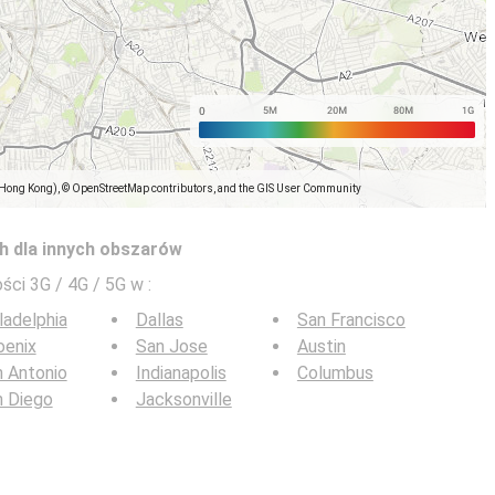
(Hong Kong), © OpenStreetMap contributors, and the GIS User Community
h dla innych obszarów
ści 3G / 4G / 5G w
:
ladelphia
Dallas
San Francisco
oenix
San Jose
Austin
 Antonio
Indianapolis
Columbus
n Diego
Jacksonville