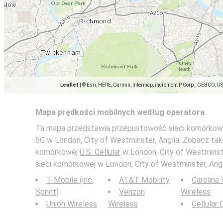
Leaflet
|
© Esri, HERE, Garmin, Intermap, increment P Corp., GEBCO, U
Mapa prędkości mobilnych według operatora
Ta mapa przedstawia przepustowość sieci komórkowej U
5G w London, City of Westminster, Anglia. Zobacz tak
komórkowej
U.S. Cellular
w London, City of Westminst
sieci komórkowej w London, City of Westminster, Angl
T-Mobile (inc.
AT&T Mobility
Carolina
Sprint)
Verizon
Wireless
Union Wireless
Wireless
Cellular