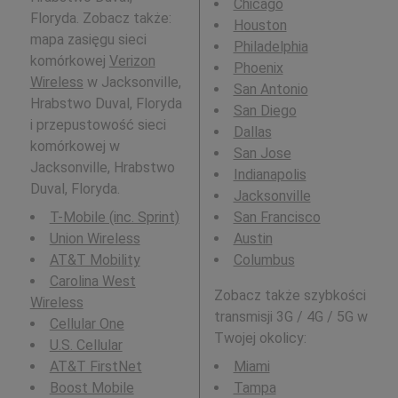
Chicago
Floryda. Zobacz także:
Houston
mapa zasięgu sieci
Philadelphia
komórkowej
Verizon
Phoenix
Wireless
w Jacksonville,
San Antonio
Hrabstwo Duval, Floryda
San Diego
i przepustowość sieci
Dallas
komórkowej w
San Jose
Jacksonville, Hrabstwo
Indianapolis
Duval, Floryda.
Jacksonville
T-Mobile (inc. Sprint)
San Francisco
Union Wireless
Austin
AT&T Mobility
Columbus
Carolina West
Zobacz także szybkości
Wireless
transmisji 3G / 4G / 5G w
Cellular One
Twojej okolicy:
U.S. Cellular
AT&T FirstNet
Miami
Boost Mobile
Tampa