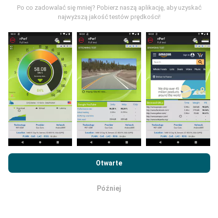
przeprowadzane w warunkach rzeczywistych,
Po co zadowalać się mniej? Pobierz naszą aplikację, aby uzyskać
bezpośrednio w terenie. Jeśli chcesz się
najwyższą jakość testów prędkości!
zaangażować, wystarczy pobrać aplikację nPerf na
smartfona.
Im więcej danych, tym bardziej dokładne
będą mapy!
Jak przeprowadzane są
aktualizacje?
Przeglądając witrynę nPerf.com, wyrażasz zgodę na naszą
Mapy zasięgu sieci są co godzinę automatycznie
Politykę prywatności i plików cookie
, jak również na
Umowę
aktualizowane przez bota. Mapy prędkości są
Otwarte
licencyjną użytkownika końcowego
testu nPerf.
aktualizowane
co 15 minut
. Dane są wyświetlane
przez dwa lata. Po dwóch latach najstarsze dane są
Później
OK
usuwane z map raz w miesiącu.