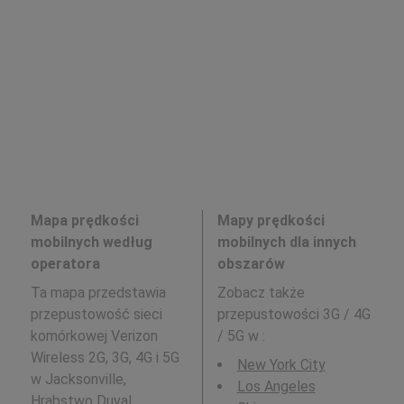
Mapa prędkości
Mapy prędkości
mobilnych według
mobilnych dla innych
operatora
obszarów
Ta mapa przedstawia
Zobacz także
przepustowość sieci
przepustowości 3G / 4G
komórkowej Verizon
/ 5G w
:
Wireless 2G, 3G, 4G i 5G
New York City
w Jacksonville,
Los Angeles
Hrabstwo Duval,