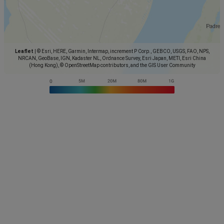
Leaflet
|
© Esri, HERE, Garmin, Intermap, increment P Corp., GEBCO, USGS, FAO, NPS,
NRCAN, GeoBase, IGN, Kadaster NL, Ordnance Survey, Esri Japan, METI, Esri China
(Hong Kong), © OpenStreetMap contributors, and the GIS User Community