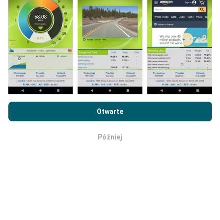
Jak przeprowadzane są aktualizacje?
Mapy zasięgu sieci są co godzinę automatycznie
Przeglądając witrynę nPerf.com, wyrażasz zgodę na naszą
aktualizowane przez bota. Mapy prędkości są
Politykę prywatności i plików cookie
, jak również na
Umowę
Otwarte
aktualizowane
co 15 minut
. Dane są wyświetlane
licencyjną użytkownika końcowego
testu nPerf.
przez dwa lata. Po dwóch latach najstarsze dane są
Później
usuwane z map raz w miesiącu.
OK
Jaka jest ich wiarygodność i