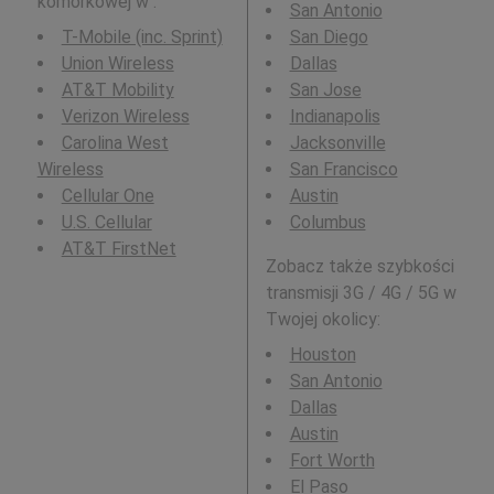
komórkowej w .
San Antonio
T-Mobile (inc. Sprint)
San Diego
Union Wireless
Dallas
AT&T Mobility
San Jose
Verizon Wireless
Indianapolis
Carolina West
Jacksonville
Wireless
San Francisco
Cellular One
Austin
U.S. Cellular
Columbus
AT&T FirstNet
Zobacz także szybkości
transmisji 3G / 4G / 5G w
Twojej okolicy:
Houston
San Antonio
Dallas
Austin
Fort Worth
El Paso