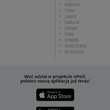
Arlington
Plano
Laredo
Lubbock
Garland
Irving
Amarillo
Grand Prairie
Brownsville
Weź udział w projekcie nPerf,
pobierz naszą aplikację już teraz!