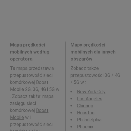
Mapa prędkości
Mapy prędkości
mobilnych według
mobilnych dla innych
operatora
obszarów
Ta mapa przedstawia
Zobacz także
przepustowość sieci
przepustowości 3G / 4G
komórkowej Boost
/ 5G w
:
Mobile 2G, 3G, 4G i 5G w
New York City
. Zobacz także: mapa
Los Angeles
zasięgu sieci
Chicago
komórkowej
Boost
Houston
Mobile
w i
Philadelphia
przepustowość sieci
Phoenix