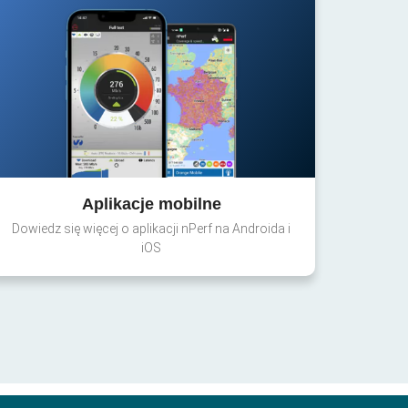
Aplikacje mobilne
Dowiedz się więcej o aplikacji nPerf na Androida i
iOS