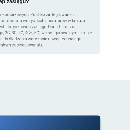
map zasięgu?
ów komórkowych. Zostało zintegrowane z
ści Internetu wszystkich operatorów w kraju, a
nych dotyczących zasięgu. Dane te można
gu, 2G, 3G, 4G, 4G+, 5G) w konfigurowalnym okresie
ie do śledzenia wdrażania nowej technologii,
łabym zasięgu sygnału.