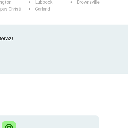
ington
Lubbock
Brownsville
pus Christi
Garland
teraz!