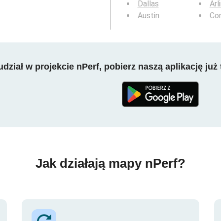
Dallas
Arl
Austin
Cor
dział w projekcie nPerf, pobierz naszą aplikację już 
Jak działają mapy nPerf?