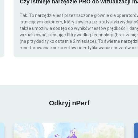
Czy istnieje narzędzie PRO do wizualizacji 
Tak. To narzędzie jest przeznaczone głównie dla operator
istniejącym kokpitem, który zawiera już statystyki wydajno
także umożliwia dostęp do wyników testów prędkości i da
wizualizować, stosując filtry według technologii (brak zasię
(na przykład tylko ostatnie 2 miesiące). To świetne narzędz
monitorowania konkurentów i identyfikowania obszarów o s
Odkryj nPerf