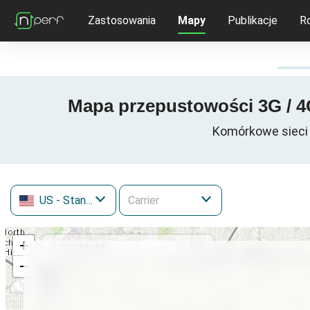
Zastosowania
Mapy
Publikacje
R
Mapa przepustowości 3G / 4G
Komórkowe sieci 
US
- Stany Zjednoczone
+
−