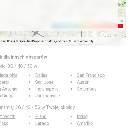
(Hong Kong), © OpenStreetMap contributors, and the GIS User Community
h dla innych obszarów
ści 3G / 4G / 5G w
:
ladelphia
Dallas
San Francisco
oenix
San Jose
Austin
 Antonio
Indianapolis
Columbus
n Diego
Jacksonville
nsmisji 3G / 4G / 5G w Twojej okolicy:
t Worth
Plano
Irving
Paso
Laredo
Amarillo