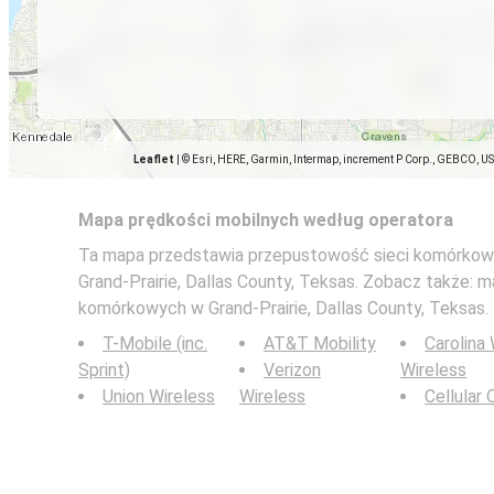
Leaflet
|
© Esri, HERE, Garmin, Intermap, increment P Corp., GEBCO, U
Mapa prędkości mobilnych według operatora
Ta mapa przedstawia przepustowość sieci komórkowy
Grand-Prairie, Dallas County, Teksas. Zobacz także: m
komórkowych w Grand-Prairie, Dallas County, Teksas.
T-Mobile (inc.
AT&T Mobility
Carolina
Sprint)
Verizon
Wireless
Union Wireless
Wireless
Cellular