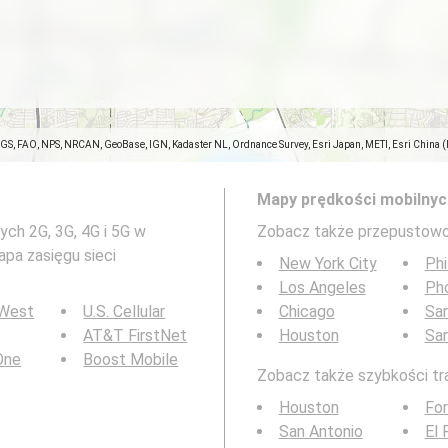
SGS, FAO, NPS, NRCAN, GeoBase, IGN, Kadaster NL, Ordnance Survey, Esri Japan, METI, Esri China 
Mapy prędkości mobilnyc
ch 2G, 3G, 4G i 5G w
Zobacz także przepustowo
apa zasięgu sieci
New York City
Phi
Los Angeles
Ph
 West
U.S. Cellular
Chicago
San
AT&T FirstNet
Houston
Sa
 One
Boost Mobile
Zobacz także szybkości tra
Houston
For
San Antonio
El 